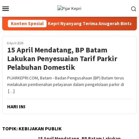
Loncat
Menu
ke
Mobile
konten
Konten Spesial
Wagub Kepri Nyanyang Terima Anugerah Bintang V
6 April 2024
15 April Mendatang, BP Batam
Lakukan Penyesuaian Tarif Parkir
Pelabuhan Domestik
PIJARKEPRI.COM, Batam - Badan Pengusahaan (BP) Batam terus
melakukan pembenahan pelayanan dalam pengelolaan parkir di
[…]
HARI INI
TOPIK:
KEBIJAKAN PUBLIK
15 April Mendatang, BP Batam Lakukan