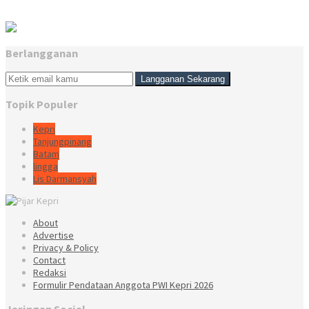
Berlangganan
Topik Populer
Kepri
Tanjungpinang
Batam
lingga
Lis Darmansyah
About
Advertise
Privacy & Policy
Contact
Redaksi
Formulir Pendataan Anggota PWI Kepri 2026
Jaringan Social