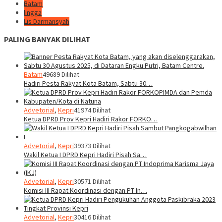
Batam
lingga
Lis Darmansyah
PALING BANYAK DILIHAT
Batam
49689 Dilihat
Hadiri Pesta Rakyat Kota Batam, Sabtu 30…
Advetorial
,
Kepri
41974 Dilihat
Ketua DPRD Prov Kepri Hadiri Rakor FORKO…
Advetorial
,
Kepri
39373 Dilihat
Wakil Ketua I DPRD Kepri Hadiri Pisah Sa…
Advetorial
,
Kepri
30571 Dilihat
Komisi III Rapat Koordinasi dengan PT In…
Advetorial
,
Kepri
30416 Dilihat