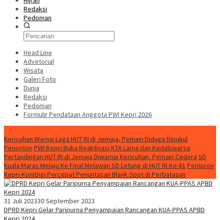
Hijrah
Redaksi
Pedoman
Head Line
Advetorial
Wisata
Galeri Foto
Dunia
Redaksi
Pedoman
Formulir Pendataan Anggota PWI Kepri 2026
Konten Spesial
Kericuhan Warnai Laga HUT RI di Jemaja, Pemain Diduga Dipukul
Penonton
PWI Kepri Buka Reaktivasi KTA Lama dan Kedaluwarsa
Pertandingan HUT RI di Jemaja Diwarnai Kericuhan, Pemain Cedera
SD
Kuala Maras Melaju Ke Final Melawan SD Letung di HUT RI Ke-81
Pemprov
Kepri-KomDigi Percepat Penuntasan Blank Spot di Perbatasan
31 Juli 2023
30 September 2023
DPRD Kepri Gelar Paripurna Penyampaian Rancangan KUA-PPAS APBD
Kepri 2024