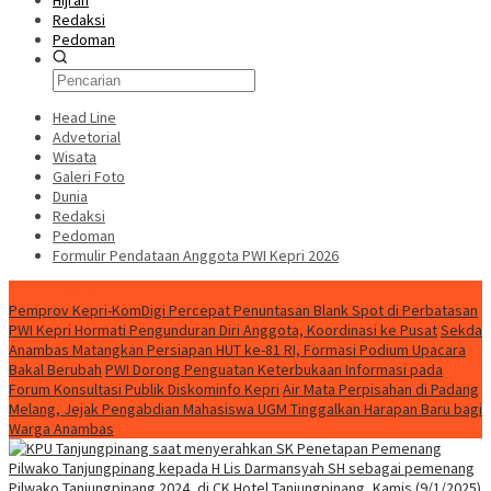
Hijrah
Redaksi
Pedoman
Head Line
Advetorial
Wisata
Galeri Foto
Dunia
Redaksi
Pedoman
Formulir Pendataan Anggota PWI Kepri 2026
Konten Spesial
Pemprov Kepri-KomDigi Percepat Penuntasan Blank Spot di Perbatasan
PWI Kepri Hormati Pengunduran Diri Anggota, Koordinasi ke Pusat
Sekda
Anambas Matangkan Persiapan HUT ke-81 RI, Formasi Podium Upacara
Bakal Berubah
PWI Dorong Penguatan Keterbukaan Informasi pada
Forum Konsultasi Publik Diskominfo Kepri
Air Mata Perpisahan di Padang
Melang, Jejak Pengabdian Mahasiswa UGM Tinggalkan Harapan Baru bagi
Warga Anambas