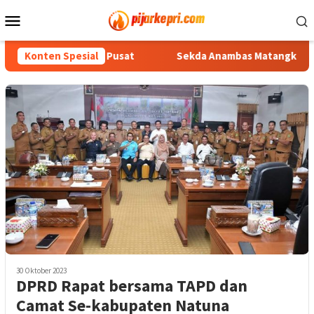
Loncat
Menu
ke
Mobile
konten
 Koordinasi ke Pusat
Konten Spesial
Sekda Anambas Matangkan Persiapan
30 Oktober 2023
DPRD Rapat bersama TAPD dan
Camat Se-kabupaten Natuna