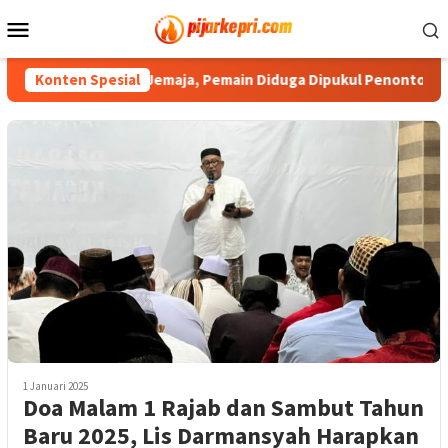
Loncat
Menu
ke
Mobile
konten
i Laga HUT RI di Jemaja, Pemain Diduga Dipukul Penonton
Konten Spesial
1 Januari 2025
Doa Malam 1 Rajab dan Sambut Tahun
Baru 2025, Lis Darmansyah Harapkan