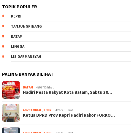
TOPIK POPULER
KEPRI
TANJUNGPINANG
BATAM
LINGGA
LIS DARMANSYAH
PALING BANYAK DILIHAT
BATAM
49687 Dilihat
Hadiri Pesta Rakyat Kota Batam, Sabtu 30…
ADVETORIAL
,
KEPRI
41972 Dilihat
Ketua DPRD Prov Kepri Hadiri Rakor FORKO…
ADVETORIAL
,
KEPRI
39370 Dilihat