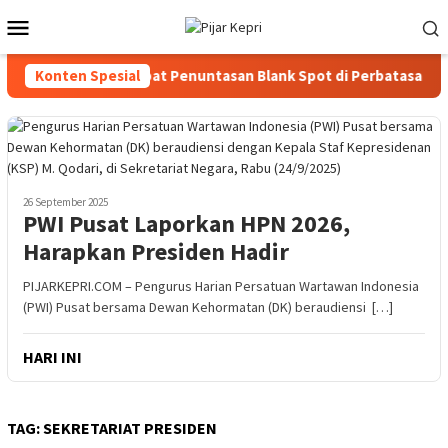
Loncat
Menu
ke
Mobile
konten
ri-KomDigi Percepat Penuntasan Blank Spot di Perbatasan
Konten Spesial
26 September 2025
PWI Pusat Laporkan HPN 2026,
Harapkan Presiden Hadir
PIJARKEPRI.COM – Pengurus Harian Persatuan Wartawan Indonesia
(PWI) Pusat bersama Dewan Kehormatan (DK) beraudiensi […]
HARI INI
TAG:
SEKRETARIAT PRESIDEN