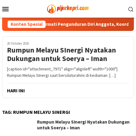
Loncat
Menu
ke
Mobile
konten
PWI Kepri Hormati Pengunduran Diri Anggota, Koordinasi ke 
Konten Spesial
20 Oktober 2020
Rumpun Melayu SInergi Nyatakan
Dukungan untuk Soerya – Iman
[caption id="attachment_7971" align="alignleft" width="1000"]
Rumpun Melayu SInergi saat bersilaturahmi di kediaman […]
HARI INI
TAG:
RUMPUN MELAYU SINERGI
Rumpun Melayu SInergi Nyatakan Dukungan
untuk Soerya – Iman