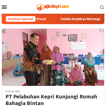
Loncat
Menu
ke
Mobile
konten
, Koordinasi ke Pusat
Konten Spesial
Sekda Anambas Matangkan Persiapa
27 Maret 2024
PT Pelabuhan Kepri Kunjungi Rumah
Bahagia Bintan