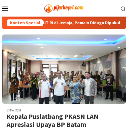
Loncat
Menu
ke
Mobile
konten
an Warnai Laga HUT RI di Jemaja, Pemain Diduga Dipukul Penonto
Konten Spesial
13 Mei 2024
Kepala Puslatbang PKASN LAN
Apresiasi Upaya BP Batam