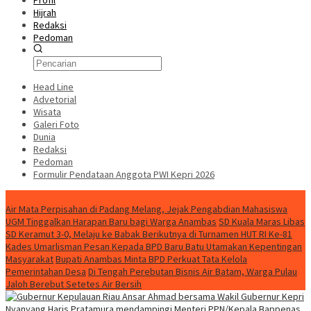
Profil
Hijrah
Redaksi
Pedoman
Head Line
Advetorial
Wisata
Galeri Foto
Dunia
Redaksi
Pedoman
Formulir Pendataan Anggota PWI Kepri 2026
Konten Spesial
Air Mata Perpisahan di Padang Melang, Jejak Pengabdian Mahasiswa
UGM Tinggalkan Harapan Baru bagi Warga Anambas
SD Kuala Maras Libas
SD Keramut 3-0, Melaju ke Babak Berikutnya di Turnamen HUT RI Ke-81
Kades Umarlisman Pesan Kepada BPD Baru Batu Utamakan Kepentingan
Masyarakat
Bupati Anambas Minta BPD Perkuat Tata Kelola
Pemerintahan Desa
Di Tengah Perebutan Bisnis Air Batam, Warga Pulau
Jaloh Berebut Setetes Air Bersih