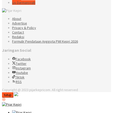
Lis Darmansyah
About
Advertise
Privacy & Policy
Contact
Redaksi
Formulir Pendataan Anggota PWI Kepri 2026
Jaringan Social
Facebook
Twitter
Instagram
Youtube
Tiktok
RSS
Copyright @ 2023 pijarkepricom. All right reserved
tutup