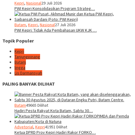
Kepri
,
Nasional
29 Juli 2026
PWI Kepri Konsolidasikan Program Strateg…
Batam
,
Kepri
,
Nasional
27 Juli 2026
PWI Kepri: Tidak Ada Pembahasan UKW KJK …
Topik Populer
Kepri
Tanjungpinang
Batam
lingga
Lis Darmansyah
PALING BANYAK DILIHAT
Batam
49665 Dilihat
Hadiri Pesta Rakyat Kota Batam, Sabtu 30…
Advetorial
,
Kepri
41951 Dilihat
Ketua DPRD Prov Kepri Hadiri Rakor FORKO…