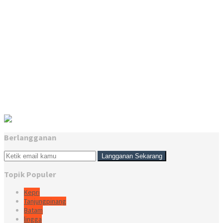
Berlangganan
Topik Populer
Kepri
Tanjungpinang
Batam
lingga