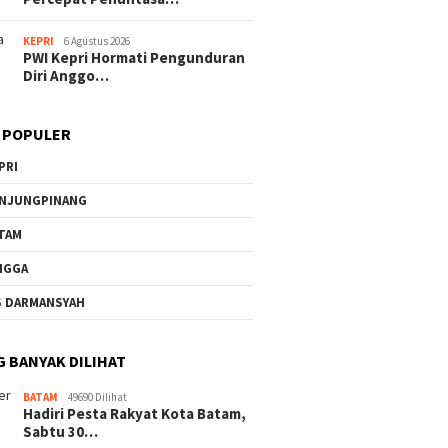
KEPRI
6 Agustus 2026
PWI Kepri Hormati Pengunduran
Diri Anggo…
 POPULER
PRI
NJUNGPINANG
TAM
NGGA
S DARMANSYAH
G BANYAK DILIHAT
BATAM
49690 Dilihat
Hadiri Pesta Rakyat Kota Batam,
Sabtu 30…