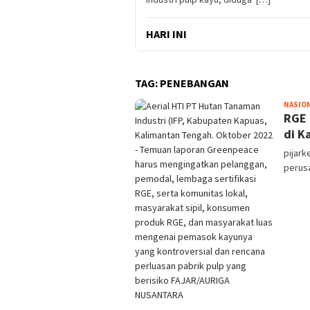
HARI INI
TAG:
PENEBANGAN
NASIO
RGE 
di K
pijark
perusa