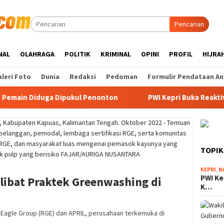
Pencarian
NAL
OLAHRAGA
POLITIK
KRIMINAL
OPINI
PROFIL
HIJRA
leri Foto
Dunia
Redaksi
Pedoman
Formulir Pendataan An
 Diduga Dipukul Penonton
PWI Kepri Buka Reaktivasi KTA
TOPIK
KEPRI
,
N
PWI Ke
libat Praktek Greenwashing di
K…
 Eagle Group (RGE) dan APRIL, perusahaan terkemuka di