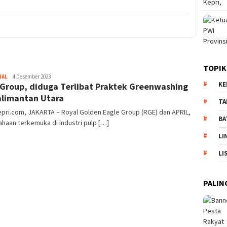
TOPIK
NAL
Pijarkepri.com
4 Desember 2023
KE
Group, diduga Terlibat Praktek Greenwashing
alimantan Utara
TA
epri.com, JAKARTA – Royal Golden Eagle Group (RGE) dan APRIL,
BA
haan terkemuka di industri pulp […]
LI
LI
PALIN