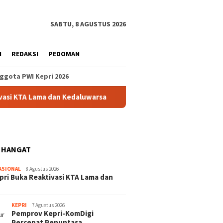
SABTU, 8 AGUSTUS 2026
H
REDAKSI
PEDOMAN
ggota PWI Kepri 2026
 Lama dan Kedaluwarsa
Pertandingan HUT RI di Jemaja Di
 HANGAT
ASIONAL
8 Agustus 2026
pri Buka Reaktivasi KTA Lama dan
KEPRI
7 Agustus 2026
Pemprov Kepri-KomDigi
Percepat Penuntasa…