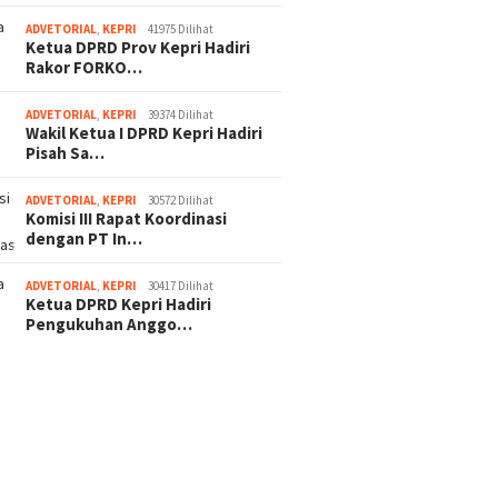
ADVETORIAL
,
KEPRI
41975 Dilihat
Ketua DPRD Prov Kepri Hadiri
Rakor FORKO…
ADVETORIAL
,
KEPRI
39374 Dilihat
Wakil Ketua I DPRD Kepri Hadiri
Pisah Sa…
ADVETORIAL
,
KEPRI
30572 Dilihat
Komisi III Rapat Koordinasi
dengan PT In…
ADVETORIAL
,
KEPRI
30417 Dilihat
Ketua DPRD Kepri Hadiri
Pengukuhan Anggo…