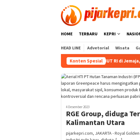
Loncat
ke
konten
HOME
TERBARU
KEPRI
NASIO
HEAD LINE
Advetorial
Wisata
Ga
Kericuhan Warnai Laga HUT RI di Jemaja, Pemain
Konten Spesial
4 Desember 2023
RGE Group, diduga Ter
Kalimantan Utara
pijarkepri.com, JAKARTA - Royal Golden
industri pulp kayu, diduga […]