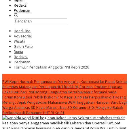
Hijrah
Redaksi
Pedoman
Head Line
Advetorial
Wisata
Galeri Foto
Dunia
Redaksi
Pedoman
Formulir Pendataan Anggota PWI Kepri 2026
Konten Spesial
PWI Kepri Hormati Pengunduran Diri Anggota, Koordinasi ke Pusat
Sekda
Anambas Matangkan Persiapan HUT ke-81 RI, Formasi Podium Upacara
Bakal Berubah
PWI Dorong Penguatan Keterbukaan Informasi pada
Forum Konsultasi Publik Diskominfo Kepri
Air Mata Perpisahan di Padang
Melang, Jejak Pengabdian Mahasiswa UGM Tinggalkan Harapan Baru bagi
Warga Anambas
SD Kuala Maras Libas SD Keramut 3-0, Melaju ke Babak
Berikutnya di Turnamen HUT RI Ke-81