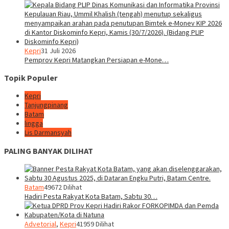
Kepri
31 Juli 2026
Pemprov Kepri Matangkan Persiapan e-Mone…
Topik Populer
Kepri
Tanjungpinang
Batam
lingga
Lis Darmansyah
PALING BANYAK DILIHAT
Batam
49672 Dilihat
Hadiri Pesta Rakyat Kota Batam, Sabtu 30…
Advetorial
,
Kepri
41959 Dilihat