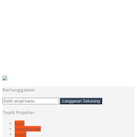
Berlangganan
Topik Populer
Kepri
Tanjungpinang
Batam