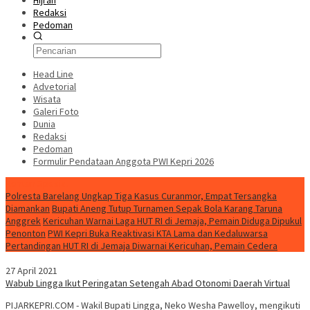
Hijrah
Redaksi
Pedoman
Head Line
Advetorial
Wisata
Galeri Foto
Dunia
Redaksi
Pedoman
Formulir Pendataan Anggota PWI Kepri 2026
Konten Spesial
Polresta Barelang Ungkap Tiga Kasus Curanmor, Empat Tersangka
Diamankan
Bupati Aneng Tutup Turnamen Sepak Bola Karang Taruna
Anggrek
Kericuhan Warnai Laga HUT RI di Jemaja, Pemain Diduga Dipukul
Penonton
PWI Kepri Buka Reaktivasi KTA Lama dan Kedaluwarsa
Pertandingan HUT RI di Jemaja Diwarnai Kericuhan, Pemain Cedera
27 April 2021
Wabub Lingga Ikut Peringatan Setengah Abad Otonomi Daerah Virtual
PIJARKEPRI.COM - Wakil Bupati Lingga, Neko Wesha Pawelloy, mengikuti