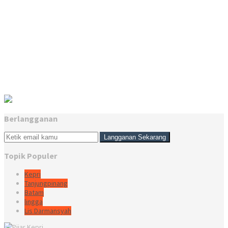
Berlangganan
Topik Populer
Kepri
Tanjungpinang
Batam
lingga
Lis Darmansyah