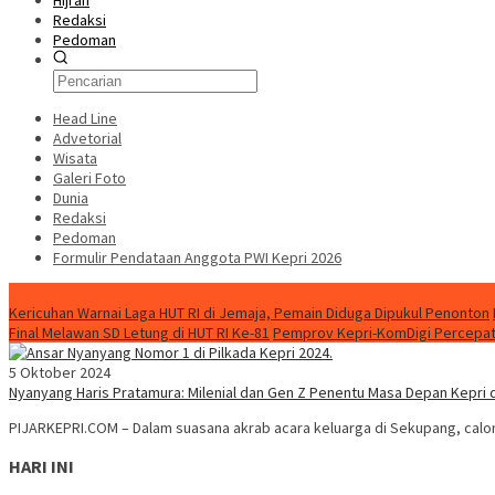
Hijrah
Redaksi
Pedoman
Head Line
Advetorial
Wisata
Galeri Foto
Dunia
Redaksi
Pedoman
Formulir Pendataan Anggota PWI Kepri 2026
Konten Spesial
Kericuhan Warnai Laga HUT RI di Jemaja, Pemain Diduga Dipukul Penonton
Final Melawan SD Letung di HUT RI Ke-81
Pemprov Kepri-KomDigi Percepat
5 Oktober 2024
Nyanyang Haris Pratamura: Milenial dan Gen Z Penentu Masa Depan Kepri d
PIJARKEPRI.COM – Dalam suasana akrab acara keluarga di Sekupang, calon
HARI INI