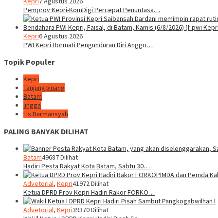
Kepri
7 Agustus 2026
Pemprov Kepri-KomDigi Percepat Penuntasa…
Kepri
6 Agustus 2026
PWI Kepri Hormati Pengunduran Diri Anggo…
Topik Populer
Kepri
Tanjungpinang
Batam
lingga
Lis Darmansyah
PALING BANYAK DILIHAT
Batam
49687 Dilihat
Hadiri Pesta Rakyat Kota Batam, Sabtu 30…
Advetorial
,
Kepri
41972 Dilihat
Ketua DPRD Prov Kepri Hadiri Rakor FORKO…
Advetorial
,
Kepri
39370 Dilihat