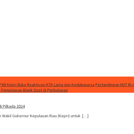
PWI Kepri Buka Reaktivasi KTA Lama dan Kedaluwarsa
Pertandingan HUT RI 
 Penuntasan Blank Spot di Perbatasan
i Pilkada 2024
 Wakil Gubernur Kepulauan Riau (Kepri) untuk […]