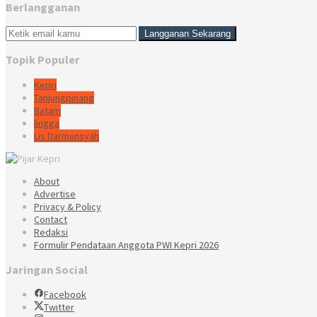
Berlangganan
Topik Populer
Kepri
Tanjungpinang
Batam
lingga
Lis Darmansyah
About
Advertise
Privacy & Policy
Contact
Redaksi
Formulir Pendataan Anggota PWI Kepri 2026
Jaringan Social
Facebook
Twitter