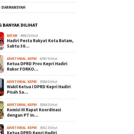
S DARMANSYAH
G BANYAK DILIHAT
BATAM
49682 Dilihat
Hadiri Pesta Rakyat Kota Batam,
Sabtu 30…
ADVETORIAL
,
KEPRI
41967 Dilihat
Ketua DPRD Prov Kepri Hadiri
Rakor FORKO…
ADVETORIAL
,
KEPRI
39364 Dilihat
Wakil Ketua I DPRD Kepri Hadiri
Pisah Sa…
ADVETORIAL
,
KEPRI
30564 Dilihat
Komisi III Rapat Koordinasi
dengan PT In…
ADVETORIAL
,
KEPRI
30411 Dilihat
Ketua DPRD Kepri Hadiri