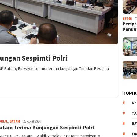
KEPRI
7
Pempro
Penun
ungan Sespimti Polri
BP Batam, Purwiyanto, menerima kunjungan Tim dan Peserta
TOPIK
KE
TA
ORIAL
,
BATAM
Pijarkepri.com
23 April 2024
BA
atam Terima Kunjungan Sespimti Polri
LI
KEPRI.COM, Batam – Wakil Kepala BP Batam, Purwiyanto,