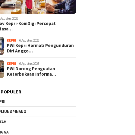
 Agustus 2026
v Kepri-KomDigi Percepat
tasa…
KEPRI
6 Agustus 2026
PWI Kepri Hormati Pengunduran
Diri Anggo…
KEPRI
6 Agustus 2026
PWI Dorong Penguatan
Keterbukaan Informa…
 POPULER
PRI
NJUNGPINANG
TAM
NGGA