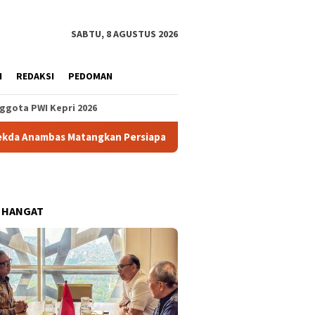
SABTU, 8 AGUSTUS 2026
H
REDAKSI
PEDOMAN
ggota PWI Kepri 2026
atangkan Persiapan HUT ke-81 RI, Formasi Podium Upacara Baka
 HANGAT