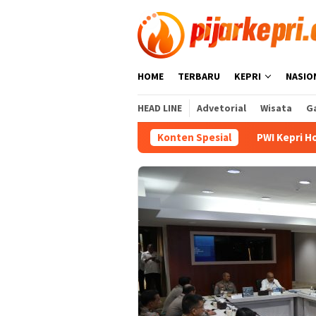
Loncat
ke
konten
HOME
TERBARU
KEPRI
NASIO
HEAD LINE
Advetorial
Wisata
Ga
an Blank Spot di Perbatasan
Konten Spesial
PWI Kepri Hormati Pengund