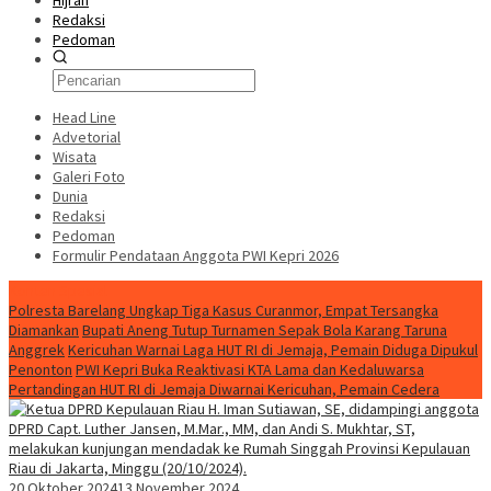
Hijrah
Redaksi
Pedoman
Head Line
Advetorial
Wisata
Galeri Foto
Dunia
Redaksi
Pedoman
Formulir Pendataan Anggota PWI Kepri 2026
Konten Spesial
Polresta Barelang Ungkap Tiga Kasus Curanmor, Empat Tersangka
Diamankan
Bupati Aneng Tutup Turnamen Sepak Bola Karang Taruna
Anggrek
Kericuhan Warnai Laga HUT RI di Jemaja, Pemain Diduga Dipukul
Penonton
PWI Kepri Buka Reaktivasi KTA Lama dan Kedaluwarsa
Pertandingan HUT RI di Jemaja Diwarnai Kericuhan, Pemain Cedera
20 Oktober 2024
13 November 2024