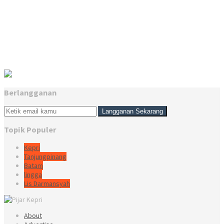
Berlangganan
Topik Populer
Kepri
Tanjungpinang
Batam
lingga
Lis Darmansyah
About