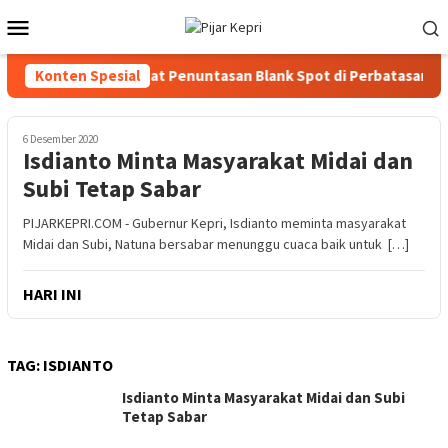
Loncat
Menu
ke
Mobile
konten
i-KomDigi Percepat Penuntasan Blank Spot di Perbatasan
Konten Spesial
6 Desember 2020
Isdianto Minta Masyarakat Midai dan
Subi Tetap Sabar
PIJARKEPRI.COM - Gubernur Kepri, Isdianto meminta masyarakat
Midai dan Subi, Natuna bersabar menunggu cuaca baik untuk […]
HARI INI
TAG:
ISDIANTO
Isdianto Minta Masyarakat Midai dan Subi
Tetap Sabar