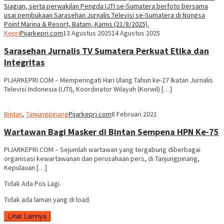
Kepri
Pijarkepri.com
13 Agustus 2025
14 Agustus 2025
Sarasehan Jurnalis TV Sumatera Perkuat Etika dan
Integritas
PIJARKEPRI.COM – Memperingati Hari Ulang Tahun ke-27 Ikatan Jurnalis
Televisi Indonesia (IJTI), Koordinator Wilayah (Korwil) […]
Bintan
,
Tanjungpinang
Pijarkepri.com
8 Februari 2021
Wartawan Bagi Masker di Bintan Sempena HPN Ke-75
PIJARKEPRI.COM – Sejumlah wartawan yang tergabung diberbagai
organisasi kewartawanan dan perusahaan pers, di Tanjungpinang,
Kepulauan […]
Tidak Ada Pos Lagi.
Tidak ada laman yang di load.
Lihat Lainnya