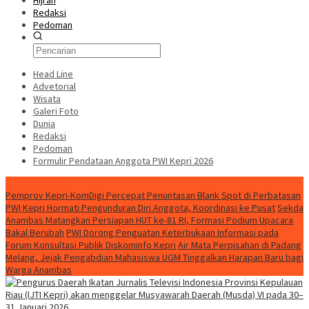
Hijrah
Redaksi
Pedoman
Head Line
Advetorial
Wisata
Galeri Foto
Dunia
Redaksi
Pedoman
Formulir Pendataan Anggota PWI Kepri 2026
Konten Spesial
Pemprov Kepri-KomDigi Percepat Penuntasan Blank Spot di Perbatasan
PWI Kepri Hormati Pengunduran Diri Anggota, Koordinasi ke Pusat
Sekda
Anambas Matangkan Persiapan HUT ke-81 RI, Formasi Podium Upacara
Bakal Berubah
PWI Dorong Penguatan Keterbukaan Informasi pada
Forum Konsultasi Publik Diskominfo Kepri
Air Mata Perpisahan di Padang
Melang, Jejak Pengabdian Mahasiswa UGM Tinggalkan Harapan Baru bagi
Warga Anambas