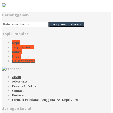
Berlangganan
Topik Populer
Kepri
Tanjungpinang
Batam
lingga
Lis Darmansyah
About
Advertise
Privacy & Policy
Contact
Redaksi
Formulir Pendataan Anggota PWI Kepri 2026
Jaringan Social