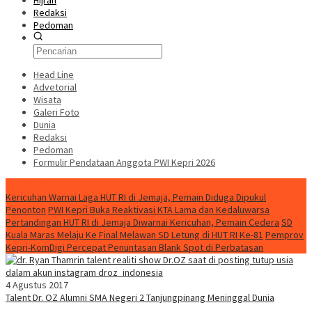
Hijrah
Redaksi
Pedoman
Head Line
Advetorial
Wisata
Galeri Foto
Dunia
Redaksi
Pedoman
Formulir Pendataan Anggota PWI Kepri 2026
Konten Spesial
Kericuhan Warnai Laga HUT RI di Jemaja, Pemain Diduga Dipukul
Penonton
PWI Kepri Buka Reaktivasi KTA Lama dan Kedaluwarsa
Pertandingan HUT RI di Jemaja Diwarnai Kericuhan, Pemain Cedera
SD
Kuala Maras Melaju Ke Final Melawan SD Letung di HUT RI Ke-81
Pemprov
Kepri-KomDigi Percepat Penuntasan Blank Spot di Perbatasan
4 Agustus 2017
Talent Dr. OZ Alumni SMA Negeri 2 Tanjungpinang Meninggal Dunia