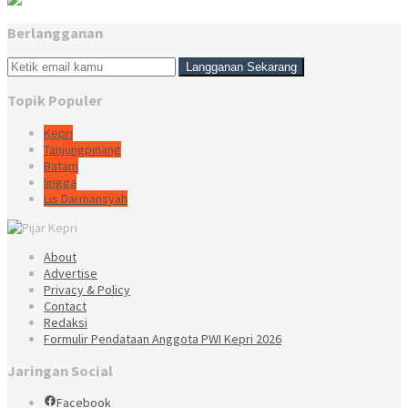
Berlangganan
Topik Populer
Kepri
Tanjungpinang
Batam
lingga
Lis Darmansyah
About
Advertise
Privacy & Policy
Contact
Redaksi
Formulir Pendataan Anggota PWI Kepri 2026
Jaringan Social
Facebook