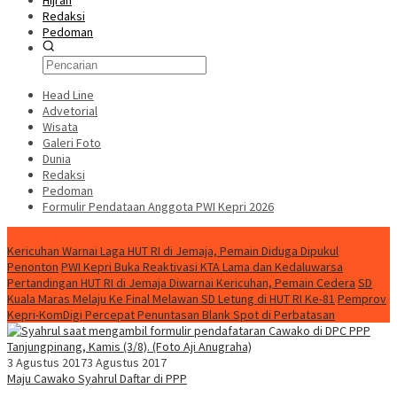
Hijrah
Redaksi
Pedoman
Head Line
Advetorial
Wisata
Galeri Foto
Dunia
Redaksi
Pedoman
Formulir Pendataan Anggota PWI Kepri 2026
Konten Spesial
Kericuhan Warnai Laga HUT RI di Jemaja, Pemain Diduga Dipukul
Penonton
PWI Kepri Buka Reaktivasi KTA Lama dan Kedaluwarsa
Pertandingan HUT RI di Jemaja Diwarnai Kericuhan, Pemain Cedera
SD
Kuala Maras Melaju Ke Final Melawan SD Letung di HUT RI Ke-81
Pemprov
Kepri-KomDigi Percepat Penuntasan Blank Spot di Perbatasan
3 Agustus 2017
3 Agustus 2017
Maju Cawako Syahrul Daftar di PPP