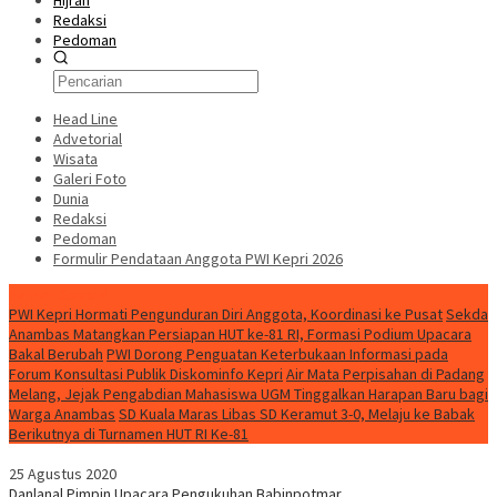
Hijrah
Redaksi
Pedoman
Head Line
Advetorial
Wisata
Galeri Foto
Dunia
Redaksi
Pedoman
Formulir Pendataan Anggota PWI Kepri 2026
Konten Spesial
PWI Kepri Hormati Pengunduran Diri Anggota, Koordinasi ke Pusat
Sekda
Anambas Matangkan Persiapan HUT ke-81 RI, Formasi Podium Upacara
Bakal Berubah
PWI Dorong Penguatan Keterbukaan Informasi pada
Forum Konsultasi Publik Diskominfo Kepri
Air Mata Perpisahan di Padang
Melang, Jejak Pengabdian Mahasiswa UGM Tinggalkan Harapan Baru bagi
Warga Anambas
SD Kuala Maras Libas SD Keramut 3-0, Melaju ke Babak
Berikutnya di Turnamen HUT RI Ke-81
25 Agustus 2020
Danlanal Pimpin Upacara Pengukuhan Babinpotmar