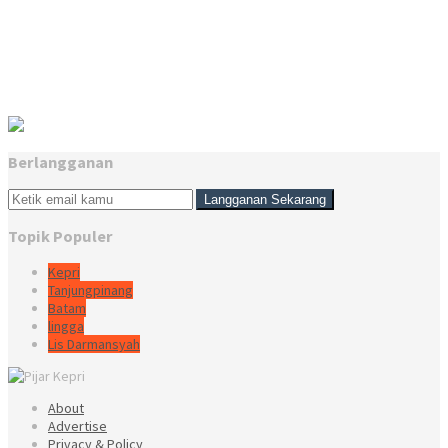
Berlangganan
Topik Populer
Kepri
Tanjungpinang
Batam
lingga
Lis Darmansyah
About
Advertise
Privacy & Policy