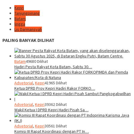
Kepri
Tanjungpinang
Batam
lingga
Lis Darmansyah
PALING BANYAK DILIHAT
Batam
49680 Dilihat
Hadiri Pesta Rakyat Kota Batam, Sabtu 30…
Advetorial
,
Kepri
41965 Dilihat
Ketua DPRD Prov Kepri Hadiri Rakor FORKO…
Advetorial
,
Kepri
39362 Dilihat
Wakil Ketua I DPRD Kepri Hadiri Pisah Sa…
Advetorial
,
Kepri
30561 Dilihat
Komisi III Rapat Koordinasi dengan PT In…