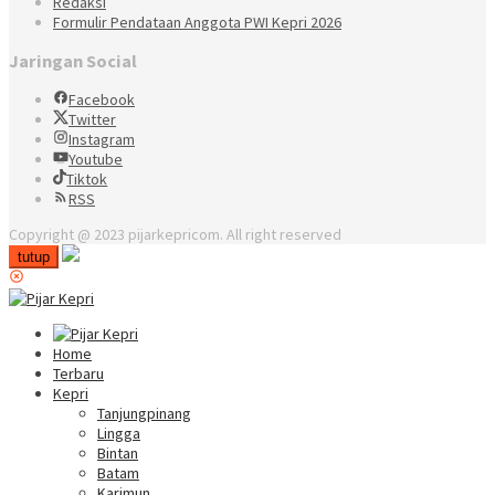
Redaksi
Formulir Pendataan Anggota PWI Kepri 2026
Jaringan Social
Facebook
Twitter
Instagram
Youtube
Tiktok
RSS
Copyright @ 2023 pijarkepricom. All right reserved
tutup
Home
Terbaru
Kepri
Tanjungpinang
Lingga
Bintan
Batam
Karimun