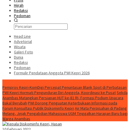
Profil
Hijrah
Redaksi
Pedoman
Head Line
Advetorial
Wisata
Galeri Foto
Dunia
Redaksi
Pedoman
Formulir Pendataan Anggota PWI Kepri 2026
Konten Spesial
Pemprov Kepri-KomDigi Percepat Penuntasan Blank Spot di Perbatasan
PWI Kepri Hormati Pengunduran Diri Anggota, Koordinasi ke Pusat
Sekda
Anambas Matangkan Persiapan HUT ke-81 RI, Formasi Podium Upacara
Bakal Berubah
PWI Dorong Penguatan Keterbukaan Informasi pada
Forum Konsultasi Publik Diskominfo Kepri
Air Mata Perpisahan di Padang
Melang, Jejak Pengabdian Mahasiswa UGM Tinggalkan Harapan Baru bagi
Warga Anambas
10 Februari 2022