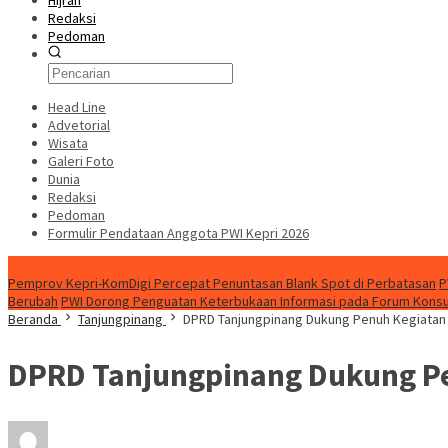
Hijrah
Redaksi
Pedoman
Head Line
Advetorial
Wisata
Galeri Foto
Dunia
Redaksi
Pedoman
Formulir Pendataan Anggota PWI Kepri 2026
Konten Spesial
Pemprov Kepri-KomDigi Percepat Penuntasan Blank Spot di Perbatasan
P
Berubah
PWI Dorong Penguatan Keterbukaan Informasi pada Forum Konsult
Beranda
Tanjungpinang
DPRD Tanjungpinang Dukung Penuh Kegiatan 
DPRD Tanjungpinang Dukung Pen