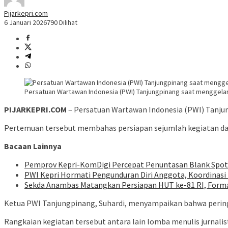
Pijarkepri.com
6 Januari 2026
790 Dilihat
Persatuan Wartawan Indonesia (PWI) Tanjungpinang saat menggelar
PIJARKEPRI.COM
– Persatuan Wartawan Indonesia (PWI) Tanju
Pertemuan tersebut membahas persiapan sejumlah kegiatan da
Bacaan Lainnya
Pemprov Kepri-KomDigi Percepat Penuntasan Blank Spot 
PWI Kepri Hormati Pengunduran Diri Anggota, Koordinasi 
Sekda Anambas Matangkan Persiapan HUT ke-81 RI, Form
Ketua PWI Tanjungpinang, Suhardi, menyampaikan bahwa peringa
Rangkaian kegiatan tersebut antara lain lomba menulis jurnalis