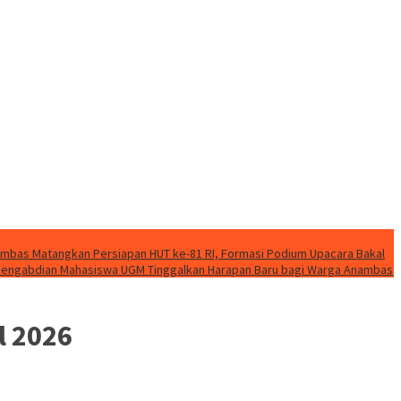
mbas Matangkan Persiapan HUT ke-81 RI, Formasi Podium Upacara Bakal
k Pengabdian Mahasiswa UGM Tinggalkan Harapan Baru bagi Warga Anambas
l 2026