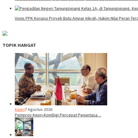
Vonis PPK Korupsi Proyek Batu Ampar Inkrah, Hakim Nilai Peran Te
TOPIK HANGAT
Kepri
7 Agustus 2026
Pemprov Kepri-KomDigi Percepat Penuntasa…