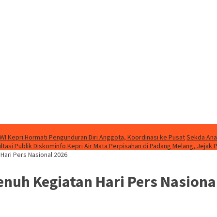
WI Kepri Hormati Pengunduran Diri Anggota, Koordinasi ke Pusat
Sekda Ana
asi Publik Diskominfo Kepri
Air Mata Perpisahan di Padang Melang, Jeja
Hari Pers Nasional 2026
uh Kegiatan Hari Pers Nasiona