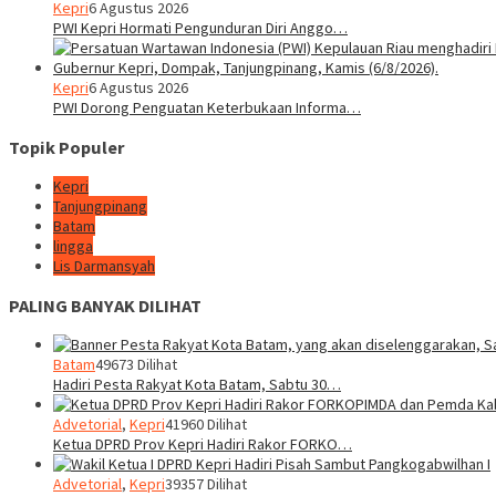
Kepri
6 Agustus 2026
PWI Kepri Hormati Pengunduran Diri Anggo…
Kepri
6 Agustus 2026
PWI Dorong Penguatan Keterbukaan Informa…
Topik Populer
Kepri
Tanjungpinang
Batam
lingga
Lis Darmansyah
PALING BANYAK DILIHAT
Batam
49673 Dilihat
Hadiri Pesta Rakyat Kota Batam, Sabtu 30…
Advetorial
,
Kepri
41960 Dilihat
Ketua DPRD Prov Kepri Hadiri Rakor FORKO…
Advetorial
,
Kepri
39357 Dilihat