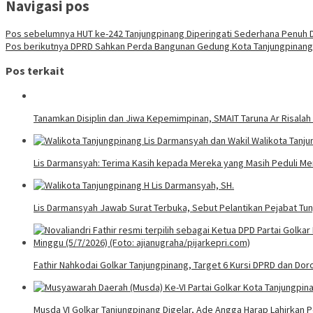
Navigasi pos
Pos sebelumnya
HUT ke-242 Tanjungpinang Diperingati Sederhana Penuh 
Pos berikutnya
DPRD Sahkan Perda Bangunan Gedung Kota Tanjungpinang
Pos terkait
Tanamkan Disiplin dan Jiwa Kepemimpinan, SMAIT Taruna Ar Risalah
Lis Darmansyah: Terima Kasih kepada Mereka yang Masih Peduli M
Lis Darmansyah Jawab Surat Terbuka, Sebut Pelantikan Pejabat T
Fathir Nahkodai Golkar Tanjungpinang, Target 6 Kursi DPRD dan Do
Musda VI Golkar Tanjungpinang Digelar, Ade Angga Harap Lahirkan 