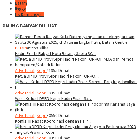
Batam
lingga
Lis Darmansyah
PALING BANYAK DILIHAT
Batam
49669 Dilihat
Hadiri Pesta Rakyat Kota Batam, Sabtu 30…
Advetorial
,
Kepri
41955 Dilihat
Ketua DPRD Prov Kepri Hadiri Rakor FORKO…
Advetorial
,
Kepri
39353 Dilihat
Wakil Ketua I DPRD Kepri Hadiri Pisah Sa…
Advetorial
,
Kepri
30550 Dilihat
Komisi III Rapat Koordinasi dengan PT In…
Advetorial
,
Kepri
30398 Dilihat