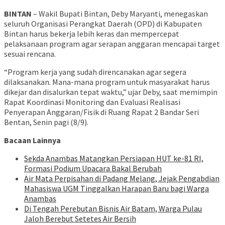
BINTAN
– Wakil Bupati Bintan, Deby Maryanti, menegaskan
seluruh Organisasi Perangkat Daerah (OPD) di Kabupaten
Bintan harus bekerja lebih keras dan mempercepat
pelaksanaan program agar serapan anggaran mencapai target
sesuai rencana.
“Program kerja yang sudah direncanakan agar segera
dilaksanakan. Mana-mana program untuk masyarakat harus
dikejar dan disalurkan tepat waktu,” ujar Deby, saat memimpin
Rapat Koordinasi Monitoring dan Evaluasi Realisasi
Penyerapan Anggaran/Fisik di Ruang Rapat 2 Bandar Seri
Bentan, Senin pagi (8/9).
Bacaan Lainnya
Sekda Anambas Matangkan Persiapan HUT ke-81 RI,
Formasi Podium Upacara Bakal Berubah
Air Mata Perpisahan di Padang Melang, Jejak Pengabdian
Mahasiswa UGM Tinggalkan Harapan Baru bagi Warga
Anambas
Di Tengah Perebutan Bisnis Air Batam, Warga Pulau
Jaloh Berebut Setetes Air Bersih