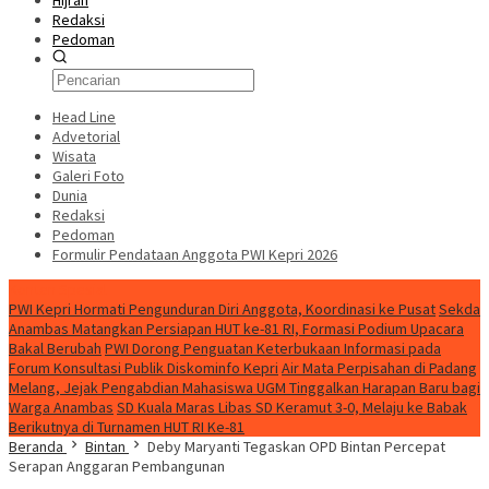
Hijrah
Redaksi
Pedoman
Head Line
Advetorial
Wisata
Galeri Foto
Dunia
Redaksi
Pedoman
Formulir Pendataan Anggota PWI Kepri 2026
Konten Spesial
PWI Kepri Hormati Pengunduran Diri Anggota, Koordinasi ke Pusat
Sekda
Anambas Matangkan Persiapan HUT ke-81 RI, Formasi Podium Upacara
Bakal Berubah
PWI Dorong Penguatan Keterbukaan Informasi pada
Forum Konsultasi Publik Diskominfo Kepri
Air Mata Perpisahan di Padang
Melang, Jejak Pengabdian Mahasiswa UGM Tinggalkan Harapan Baru bagi
Warga Anambas
SD Kuala Maras Libas SD Keramut 3-0, Melaju ke Babak
Berikutnya di Turnamen HUT RI Ke-81
Beranda
Bintan
Deby Maryanti Tegaskan OPD Bintan Percepat
Serapan Anggaran Pembangunan