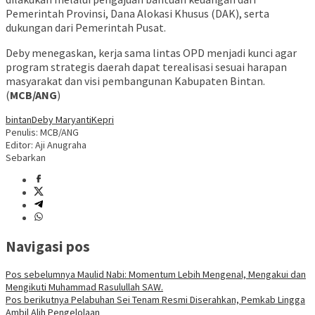
Pemerintah Provinsi, Dana Alokasi Khusus (DAK), serta
dukungan dari Pemerintah Pusat.
Deby menegaskan, kerja sama lintas OPD menjadi kunci agar
program strategis daerah dapat terealisasi sesuai harapan
masyarakat dan visi pembangunan Kabupaten Bintan.
(
MCB/ANG
)
bintan
Deby Maryanti
Kepri
Penulis: MCB/ANG
Editor: Aji Anugraha
Sebarkan
Navigasi pos
Pos sebelumnya
Maulid Nabi: Momentum Lebih Mengenal, Mengakui dan
Mengikuti Muhammad Rasulullah SAW.
Pos berikutnya
Pelabuhan Sei Tenam Resmi Diserahkan, Pemkab Lingga
Ambil Alih Pengelolaan