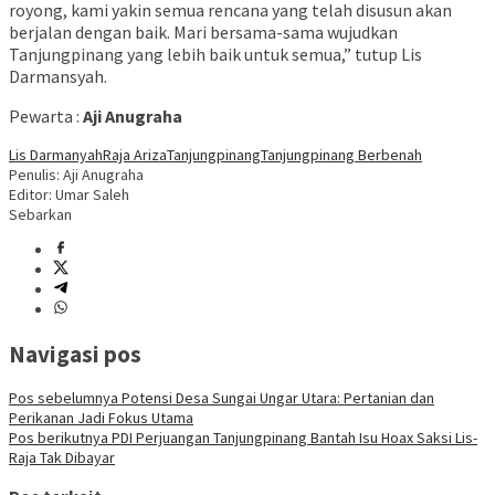
royong, kami yakin semua rencana yang telah disusun akan
berjalan dengan baik. Mari bersama-sama wujudkan
Tanjungpinang yang lebih baik untuk semua,” tutup Lis
Darmansyah.
Pewarta :
Aji Anugraha
Lis Darmanyah
Raja Ariza
Tanjungpinang
Tanjungpinang Berbenah
Penulis: Aji Anugraha
Editor: Umar Saleh
Sebarkan
Navigasi pos
Pos sebelumnya
Potensi Desa Sungai Ungar Utara: Pertanian dan
Perikanan Jadi Fokus Utama
Pos berikutnya
PDI Perjuangan Tanjungpinang Bantah Isu Hoax Saksi Lis-
Raja Tak Dibayar