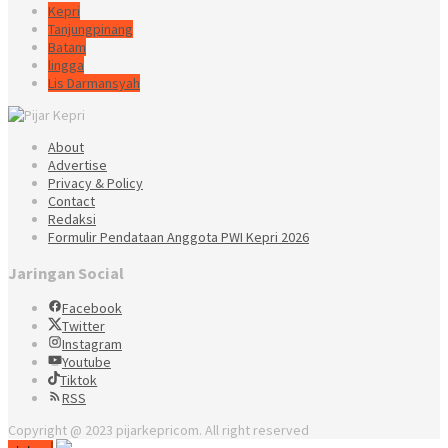
Kepri
Tanjungpinang
Batam
lingga
Lis Darmansyah
About
Advertise
Privacy & Policy
Contact
Redaksi
Formulir Pendataan Anggota PWI Kepri 2026
Jaringan Social
Facebook
Twitter
Instagram
Youtube
Tiktok
RSS
Copyright @ 2023 pijarkepricom. All right reserved