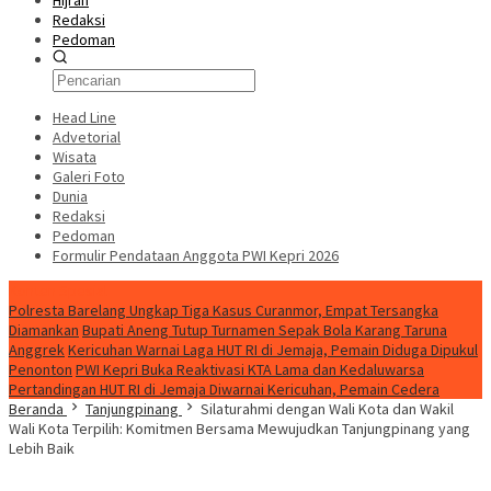
Hijrah
Redaksi
Pedoman
Head Line
Advetorial
Wisata
Galeri Foto
Dunia
Redaksi
Pedoman
Formulir Pendataan Anggota PWI Kepri 2026
Konten Spesial
Polresta Barelang Ungkap Tiga Kasus Curanmor, Empat Tersangka
Diamankan
Bupati Aneng Tutup Turnamen Sepak Bola Karang Taruna
Anggrek
Kericuhan Warnai Laga HUT RI di Jemaja, Pemain Diduga Dipukul
Penonton
PWI Kepri Buka Reaktivasi KTA Lama dan Kedaluwarsa
Pertandingan HUT RI di Jemaja Diwarnai Kericuhan, Pemain Cedera
Beranda
Tanjungpinang
Silaturahmi dengan Wali Kota dan Wakil
Wali Kota Terpilih: Komitmen Bersama Mewujudkan Tanjungpinang yang
Lebih Baik