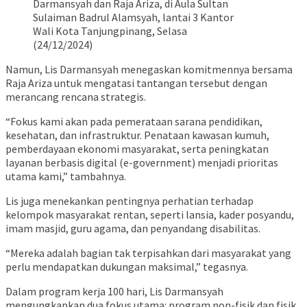
Darmansyah dan Raja Ariza, di Aula Sultan
Sulaiman Badrul Alamsyah, lantai 3 Kantor
Wali Kota Tanjungpinang, Selasa
(24/12/2024)
Namun, Lis Darmansyah menegaskan komitmennya bersama
Raja Ariza untuk mengatasi tantangan tersebut dengan
merancang rencana strategis.
“Fokus kami akan pada pemerataan sarana pendidikan,
kesehatan, dan infrastruktur. Penataan kawasan kumuh,
pemberdayaan ekonomi masyarakat, serta peningkatan
layanan berbasis digital (e-government) menjadi prioritas
utama kami,” tambahnya.
Lis juga menekankan pentingnya perhatian terhadap
kelompok masyarakat rentan, seperti lansia, kader posyandu,
imam masjid, guru agama, dan penyandang disabilitas.
“Mereka adalah bagian tak terpisahkan dari masyarakat yang
perlu mendapatkan dukungan maksimal,” tegasnya.
Dalam program kerja 100 hari, Lis Darmansyah
mengungkapkan dua fokus utama: program non-fisik dan fisik.