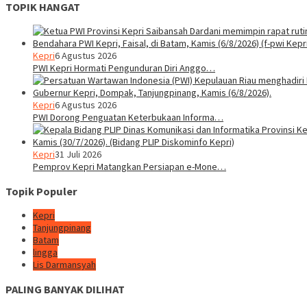
TOPIK HANGAT
Kepri
6 Agustus 2026
PWI Kepri Hormati Pengunduran Diri Anggo…
Kepri
6 Agustus 2026
PWI Dorong Penguatan Keterbukaan Informa…
Kepri
31 Juli 2026
Pemprov Kepri Matangkan Persiapan e-Mone…
Topik Populer
Kepri
Tanjungpinang
Batam
lingga
Lis Darmansyah
PALING BANYAK DILIHAT