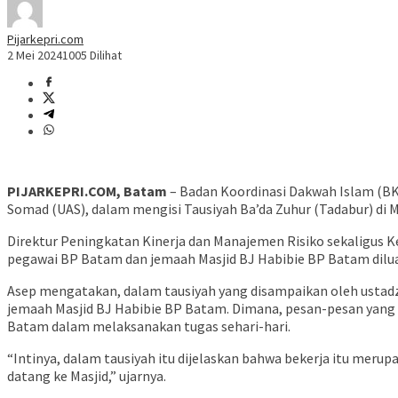
Pijarkepri.com
2 Mei 2024
1005 Dilihat
PIJARKEPRI.COM, Batam
– Badan Koordinasi Dakwah Islam (B
Somad (UAS), dalam mengisi Tausiyah Ba’da Zuhur (Tadabur) di M
Direktur Peningkatan Kinerja dan Manajemen Risiko sekaligus K
pegawai BP Batam dan jemaah Masjid BJ Habibie BP Batam dilu
Asep mengatakan, dalam tausiyah yang disampaikan oleh ustadz
jemaah Masjid BJ Habibie BP Batam. Dimana, pesan-pesan yang 
Batam dalam melaksanakan tugas sehari-hari.
“Intinya, dalam tausiyah itu dijelaskan bahwa bekerja itu meru
datang ke Masjid,” ujarnya.