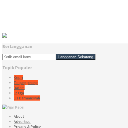
Berlangganan
Topik Populer
Kepri
Tanjungpinang
Batam
lingga
Lis Darmansyah
About
Advertise
Privacy & Policy