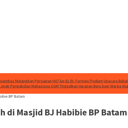
nambas Matangkan Persiapan HUT ke-81 RI, Formasi Podium Upacara Bakal
g, Jejak Pengabdian Mahasiswa UGM Tinggalkan Harapan Baru bagi Warga A
abibie BP Batam
h di Masjid BJ Habibie BP Batam