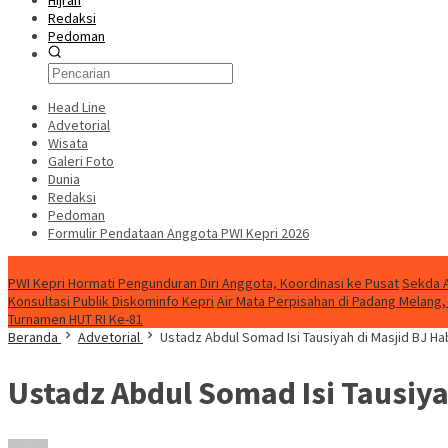
Hijrah
Redaksi
Pedoman
Head Line
Advetorial
Wisata
Galeri Foto
Dunia
Redaksi
Pedoman
Formulir Pendataan Anggota PWI Kepri 2026
Konten Spesial
PWI Kepri Hormati Pengunduran Diri Anggota, Koordinasi ke Pusat
Sekda A
Konsultasi Publik Diskominfo Kepri
Air Mata Perpisahan di Padang Melan
Turnamen HUT RI Ke-81
Beranda
Advetorial
Ustadz Abdul Somad Isi Tausiyah di Masjid BJ H
Ustadz Abdul Somad Isi Tausiya