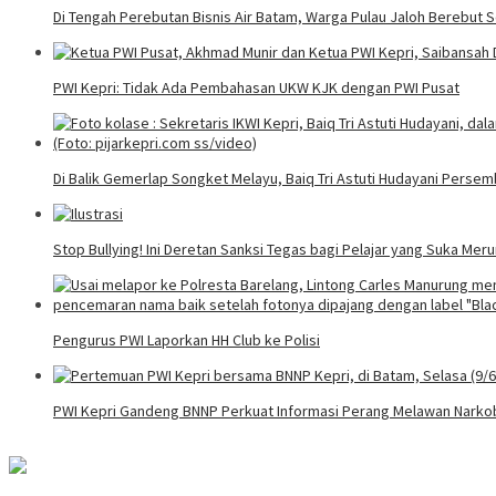
Di Tengah Perebutan Bisnis Air Batam, Warga Pulau Jaloh Berebut S
PWI Kepri: Tidak Ada Pembahasan UKW KJK dengan PWI Pusat
Di Balik Gemerlap Songket Melayu, Baiq Tri Astuti Hudayani Perse
Stop Bullying! Ini Deretan Sanksi Tegas bagi Pelajar yang Suka Me
Pengurus PWI Laporkan HH Club ke Polisi
PWI Kepri Gandeng BNNP Perkuat Informasi Perang Melawan Narko