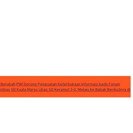
 Berubah
PWI Dorong Penguatan Keterbukaan Informasi pada Forum
nambas
SD Kuala Maras Libas SD Keramut 3-0, Melaju ke Babak Berikutnya di