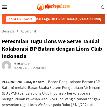
Loncat
Menu
ke
Mobile
konten
Kericuhan Warnai Laga HUT RI di Jemaja, Pemain Diduga Dip
Konten Spesial
Beranda
Advetorial
Peresmian Tugu Lions We Serve Tandai
Kolaborasi BP Batam dengan Lions Club
Indonesia
Pijarkepri.com
25 April 2024
1142 Dilihat
PIJARKEPRI.COM, Batam
– Badan Pengusahaan Batam (BP
Batam) melalui Badan Usaha Sistem Pengelolaan Air Minum
(BU SPAM) dengan Lions Club Indonesia berkolaborasi
menghijaukan kawasan Waduk Sei Ladi yang ditandai dengan
peresmian tugu Lions We Serve pada Rabu (24/4/2024) di