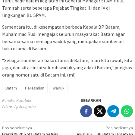
Turut hadir dalam kegiatan ini General Manager SPAM Hulu,
Tumirah serta beberapa Pejabat Tingkat III dan IV di
lingkungan BU SPAM.
Sementara itu, di kesempatan berbeda Kepala BP Batam,
Muhammad Rudi mengajak seluruh masyarakat Batam agar
bersama-sama menjaga waduk yang merupakan sumber air
baku utama di Batam.
“Sebagai sumber air baku utama di Batam, mari kita rawat, kita
jaga, dan kita cintai seluruh waduk yang ada di Batam,” pungkas
orang nomor satu di Batam ini. (mi)
Batam
Peresmian
Waduk
Penulis: Kafabihi
SEBARKAN
Editor: Aji Anugraha
Navigasi
Pos sebelumnya
Pos berikutnya
Fraksi DPRD kota Batam Setujui
Awal 2025, BP Batam Targetkan