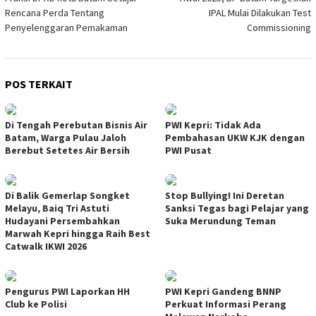
pos
Rencana Perda Tentang
IPAL Mulai Dilakukan Test
Penyelenggaran Pemakaman
Commissioning
POS TERKAIT
Di Tengah Perebutan Bisnis Air
PWI Kepri: Tidak Ada
Batam, Warga Pulau Jaloh
Pembahasan UKW KJK dengan
Berebut Setetes Air Bersih
PWI Pusat
Di Balik Gemerlap Songket
Stop Bullying! Ini Deretan
Melayu, Baiq Tri Astuti
Sanksi Tegas bagi Pelajar yang
Hudayani Persembahkan
Suka Merundung Teman
Marwah Kepri hingga Raih Best
Catwalk IKWI 2026
Pengurus PWI Laporkan HH
PWI Kepri Gandeng BNNP
Club ke Polisi
Perkuat Informasi Perang