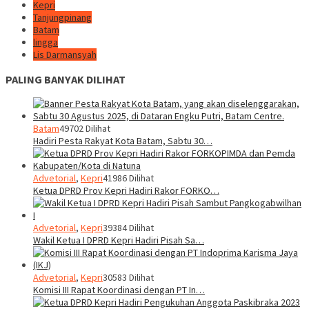
Kepri
Tanjungpinang
Batam
lingga
Lis Darmansyah
PALING BANYAK DILIHAT
Batam
49702 Dilihat
Hadiri Pesta Rakyat Kota Batam, Sabtu 30…
Advetorial
,
Kepri
41986 Dilihat
Ketua DPRD Prov Kepri Hadiri Rakor FORKO…
Advetorial
,
Kepri
39384 Dilihat
Wakil Ketua I DPRD Kepri Hadiri Pisah Sa…
Advetorial
,
Kepri
30583 Dilihat
Komisi III Rapat Koordinasi dengan PT In…