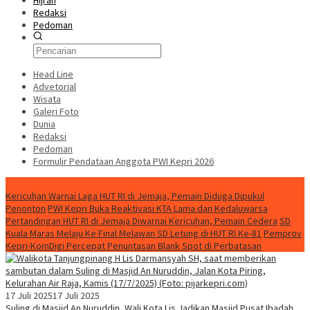
Hijrah
Redaksi
Pedoman
Head Line
Advetorial
Wisata
Galeri Foto
Dunia
Redaksi
Pedoman
Formulir Pendataan Anggota PWI Kepri 2026
Konten Spesial
Kericuhan Warnai Laga HUT RI di Jemaja, Pemain Diduga Dipukul
Penonton
PWI Kepri Buka Reaktivasi KTA Lama dan Kedaluwarsa
Pertandingan HUT RI di Jemaja Diwarnai Kericuhan, Pemain Cedera
SD
Kuala Maras Melaju Ke Final Melawan SD Letung di HUT RI Ke-81
Pemprov
Kepri-KomDigi Percepat Penuntasan Blank Spot di Perbatasan
17 Juli 2025
17 Juli 2025
Suling di Masjid An Nuruddin, Wali Kota Lis Jadikan Masjid Pusat Ibadah