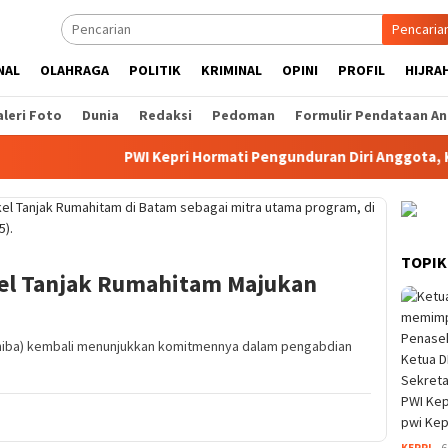
Pencaria
NAL
OLAHRAGA
POLITIK
KRIMINAL
OPINI
PROFIL
HIJRA
leri Foto
Dunia
Redaksi
Pedoman
Formulir Pendataan An
PWI Kepri Hormati Pengunduran Diri Anggota, Koordinas
TOPIK
el Tanjak Rumahitam Majukan
Uniba) kembali menunjukkan komitmennya dalam pengabdian