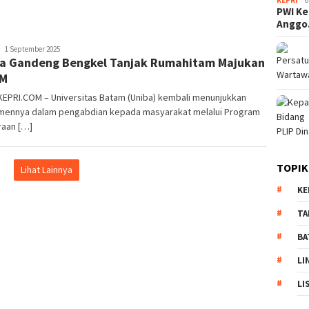
KEPRI
6
PWI Ke
Angg
Pijarkepri.com
1 September 2025
a Gandeng Bengkel Tanjak Rumahitam Majukan
M
KEPRI.COM – Universitas Batam (Uniba) kembali menunjukkan
mennya dalam pengabdian kepada masyarakat melalui Program
raan […]
TOPIK
Lihat Lainnya
KE
TA
BA
LI
LI