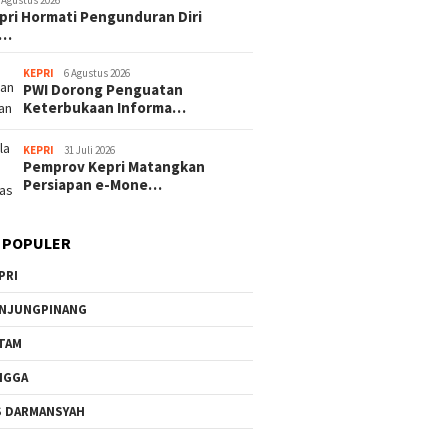
 Agustus 2026
pri Hormati Pengunduran Diri
o…
KEPRI
6 Agustus 2026
PWI Dorong Penguatan
Keterbukaan Informa…
KEPRI
31 Juli 2026
Pemprov Kepri Matangkan
Persiapan e-Mone…
 POPULER
PRI
NJUNGPINANG
TAM
NGGA
S DARMANSYAH