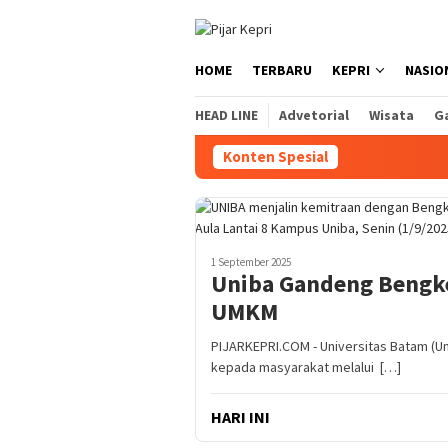
Loncat
ke
konten
HOME
TERBARU
KEPRI
NASIO
HEAD LINE
Advetorial
Wisata
Ga
Konten Spesial
1 September 2025
Uniba Gandeng Bengk
UMKM
PIJARKEPRI.COM - Universitas Batam (
kepada masyarakat melalui […]
HARI INI