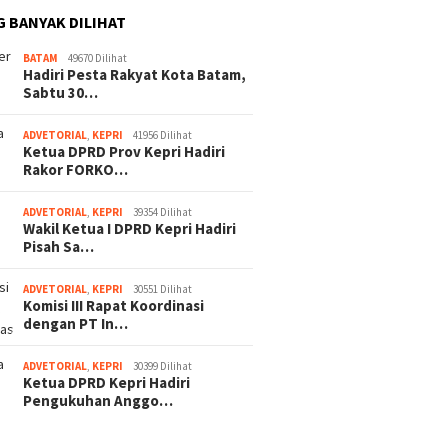
G BANYAK DILIHAT
BATAM
49670 Dilihat
Hadiri Pesta Rakyat Kota Batam,
Sabtu 30…
ADVETORIAL
,
KEPRI
41956 Dilihat
Ketua DPRD Prov Kepri Hadiri
Rakor FORKO…
ADVETORIAL
,
KEPRI
39354 Dilihat
Wakil Ketua I DPRD Kepri Hadiri
Pisah Sa…
ADVETORIAL
,
KEPRI
30551 Dilihat
Komisi III Rapat Koordinasi
dengan PT In…
ADVETORIAL
,
KEPRI
30399 Dilihat
Ketua DPRD Kepri Hadiri
Pengukuhan Anggo…