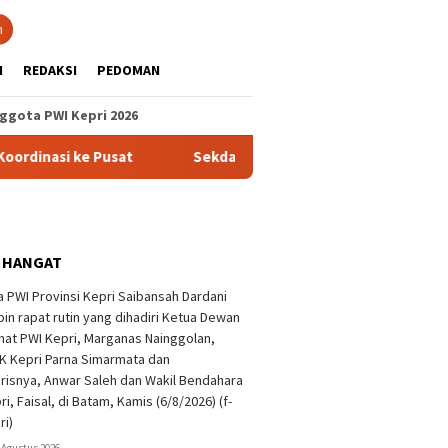
n
H
REDAKSI
PEDOMAN
ggota PWI Kepri 2026
i ke Pusat
Sekda Anambas Matangkan Persiapan HUT ke-81
 HANGAT