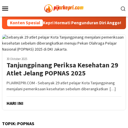
Loncat
Menu
ke
Mobile
konten
asan
Konten Spesial
PWI Kepri Hormati Pengunduran Diri Anggota, Koord
30 Oktober 2025
Tanjungpinang Periksa Kesehatan 29
Atlet Jelang POPNAS 2025
PIJARKEPRI.COM - Sebanyak 29 atlet pelajar Kota Tanjungpinang
menjalani pemeriksaan kesehatan sebelum diberangkatkan […]
HARI INI
TOPIK:
POPNAS