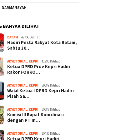
S DARMANSYAH
G BANYAK DILIHAT
BATAM
49706 Dilihat
Hadiri Pesta Rakyat Kota Batam,
Sabtu 30…
ADVETORIAL
,
KEPRI
41990 Dilihat
Ketua DPRD Prov Kepri Hadiri
Rakor FORKO…
ADVETORIAL
,
KEPRI
39389 Dilihat
Wakil Ketua I DPRD Kepri Hadiri
Pisah Sa…
ADVETORIAL
,
KEPRI
30587 Dilihat
Komisi III Rapat Koordinasi
dengan PT In…
ADVETORIAL
,
KEPRI
30433 Dilihat
Ketua DPRD Kepri Hadiri