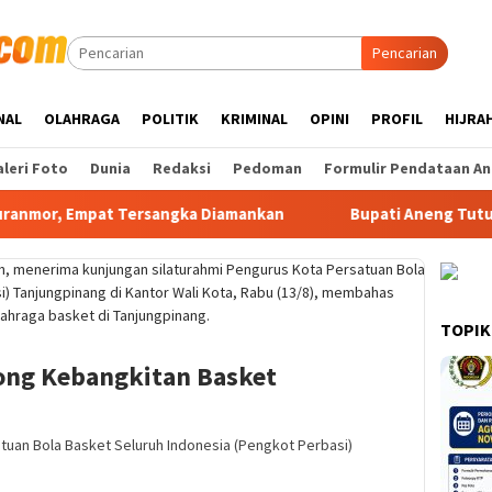
Pencarian
NAL
OLAHRAGA
POLITIK
KRIMINAL
OPINI
PROFIL
HIJRA
leri Foto
Dunia
Redaksi
Pedoman
Formulir Pendataan An
Empat Tersangka Diamankan
Bupati Aneng Tutup Turname
TOPIK
rong Kebangkitan Basket
uan Bola Basket Seluruh Indonesia (Pengkot Perbasi)