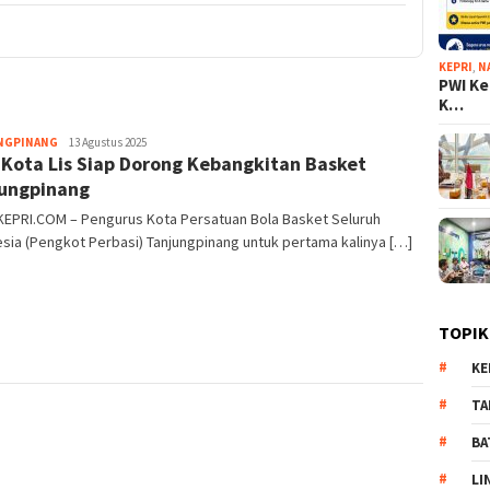
KEPRI
,
N
PWI Ke
K…
NGPINANG
Pijarkepri.com
13 Agustus 2025
 Kota Lis Siap Dorong Kebangkitan Basket
ungpinang
KEPRI.COM – Pengurus Kota Persatuan Bola Basket Seluruh
sia (Pengkot Perbasi) Tanjungpinang untuk pertama kalinya […]
TOPIK
KE
TA
BA
LI