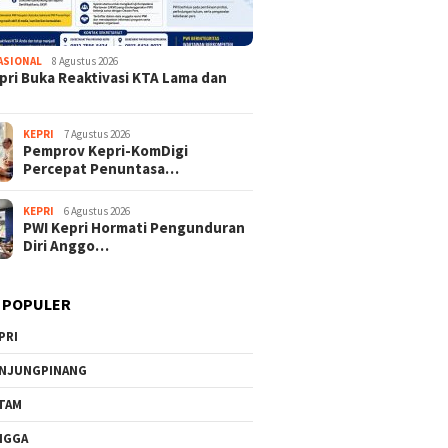
ASIONAL
8 Agustus 2026
pri Buka Reaktivasi KTA Lama dan
KEPRI
7 Agustus 2026
Pemprov Kepri-KomDigi
Percepat Penuntasa…
KEPRI
6 Agustus 2026
PWI Kepri Hormati Pengunduran
Diri Anggo…
 POPULER
PRI
NJUNGPINANG
TAM
NGGA