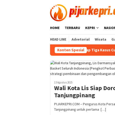
Loncat
ke
konten
HOME
TERBARU
KEPRI
NASIO
HEAD LINE
Advetorial
Wisata
Ga
Polresta Barelang Ungkap Tiga Kasus Curanmor, 
Konten Spesial
13 Agustus 2025
Wali Kota Lis Siap Do
Tanjungpinang
PIJARKEPRI.COM – Pengurus Kota Persat
Tanjungpinang untuk pertama […]