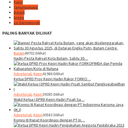
Kepri
Tanjungpinang
Batam
lingga
Lis Darmansyah
PALING BANYAK DILIHAT
Batam
49702 Dilihat
Hadiri Pesta Rakyat Kota Batam, Sabtu 30…
Advetorial
,
Kepri
41986 Dilihat
Ketua DPRD Prov Kepri Hadiri Rakor FORKO…
Advetorial
,
Kepri
39385 Dilihat
Wakil Ketua I DPRD Kepri Hadiri Pisah Sa…
Advetorial
,
Kepri
30583 Dilihat
Komisi III Rapat Koordinasi dengan PT In…