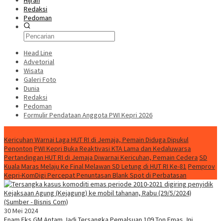
Hijrah
Redaksi
Pedoman
Head Line
Advetorial
Wisata
Galeri Foto
Dunia
Redaksi
Pedoman
Formulir Pendataan Anggota PWI Kepri 2026
Konten Spesial
Kericuhan Warnai Laga HUT RI di Jemaja, Pemain Diduga Dipukul
Penonton
PWI Kepri Buka Reaktivasi KTA Lama dan Kedaluwarsa
Pertandingan HUT RI di Jemaja Diwarnai Kericuhan, Pemain Cedera
SD
Kuala Maras Melaju Ke Final Melawan SD Letung di HUT RI Ke-81
Pemprov
Kepri-KomDigi Percepat Penuntasan Blank Spot di Perbatasan
30 Mei 2024
Enam Eks GM Antam Jadi Tersangka Pemalsuan 109 Ton Emas, Ini