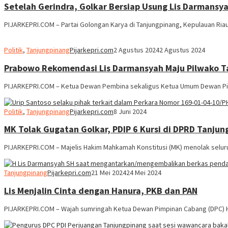
Setelah Gerindra, Golkar Bersiap Usung Lis Darmansy
PIJARKEPRI.COM – Partai Golongan Karya di Tanjungpinang, Kepulauan Ri
Politik
,
Tanjungpinang
Pijarkepri.com
2 Agustus 2024
2 Agustus 2024
Prabowo Rekomendasi Lis Darmansyah Maju Pilwako T
PIJARKEPRI.COM – Ketua Dewan Pembina sekaligus Ketua Umum Dewan Pimp
Politik
,
Tanjungpinang
Pijarkepri.com
8 Juni 2024
MK Tolak Gugatan Golkar, PDIP 6 Kursi di DPRD Tanjun
PIJARKEPRI.COM – Majelis Hakim Mahkamah Konstitusi (MK) menolak selur
Tanjungpinang
Pijarkepri.com
21 Mei 2024
24 Mei 2024
Lis Menjalin Cinta dengan Hanura, PKB dan PAN
PIJARKEPRI.COM – Wajah sumringah Ketua Dewan Pimpinan Cabang (DPC) Ha