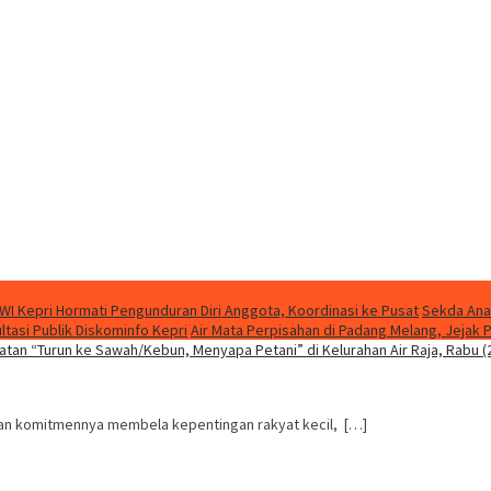
WI Kepri Hormati Pengunduran Diri Anggota, Koordinasi ke Pusat
Sekda Ana
asi Publik Diskominfo Kepri
Air Mata Perpisahan di Padang Melang, Jeja
an komitmennya membela kepentingan rakyat kecil, […]