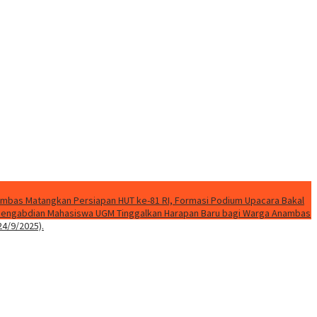
mbas Matangkan Persiapan HUT ke-81 RI, Formasi Podium Upacara Bakal
k Pengabdian Mahasiswa UGM Tinggalkan Harapan Baru bagi Warga Anambas