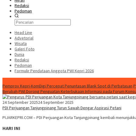
Hijrah
Redaksi
Pedoman
Head Line
Advetorial
Wisata
Galeri Foto
Dunia
Redaksi
Pedoman
Formulir Pendataan Anggota PWI Kepri 2026
Konten Spesial
Pemprov Kepri-KomDigi Percepat Penuntasan Blank Spot di Perbatasan
P
Berubah
PWI Dorong Penguatan Keterbukaan Informasi pada Forum Konsult
24 September 2025
24 September 2025
PDI Perjuangan Tanjungpinang Turun Sawah Dengar Aspirasi Petani
PIJARKEPRI.COM – PDI Perjuangan Kota Tanjungpinang kembali menunjukk
HARI INI