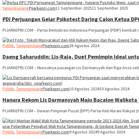
Tanjungpinang
Pijarkepri.com
11 September 2025
11 September 2025
PDI Perjuangan Gelar Psikotest Daring Calon Ketua DP
PIJARKEPRI.COM – Partai Demokrasi Indonesia Perjuangan (PDIP) kembali 
Politik
,
Tanjungpinang
Pijarkepri.com
28 Agustus 2024
Daeng Saharuddin: Lis-Raja, Duet Pemimpin Ideal un
PIJARKEPRI.COM – Munculnya pasangan Lis Darmansyah dan Raja Ariza seba
Politik
,
Tanjungpinang
Pijarkepri.com
10 Agustus 2024
10 Agustus 2024
Hanura Rekom Lis Darmansyah Maju Bacalon Walikota
PIJARKEPRI.COM – Dewan Pimpinan Pusat (DPP) Partai Hati Nurani Rakyat
Politik
,
Tanjungpinang
Pijarkepri.com
9 Agustus 2024
9 Agustus 2024