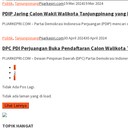
Politik
,
Tanjungpinang
Pijarkepri.com
19 Mei 2024
19 Mei 2024
PDIP Jaring Calon Wakil Walikota Tanjungpinang yan
PIJARKEPRI.COM – Partai Demokrasi Indonesia Perjuangan (PDIP) mencari 
Politik
,
Tanjungpinang
Pijarkepri.com
30 April 2024
30 April 2024
DPC PDI Perjuangan Buka Pendaftaran Calon Walikota
PIJARKEPRI.COM – Dewan Pimpinan Daerah (DPC) Partai Demokrasi Indones
1
2
»
Tidak Ada Pos Lagi.
Tidak ada laman yang di load.
Lihat Lainnya
TOPIK HANGAT