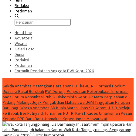
Hijrah
Redaksi
Pedoman
Head Line
Advetorial
Wisata
Galeri Foto
Dunia
Redaksi
Pedoman
Formulir Pendataan Anggota PWI Kepri 2026
Konten Spesial
Sekda Anambas Matangkan Persiapan HUT ke-81 RI, Formasi Podium
Upacara Bakal Berubah
PWI Dorong Penguatan Keterbukaan Informasi
pada Forum Konsultasi Publik Diskominfo Kepri
Air Mata Perpisahan di
Padang Melang, Jejak Pengabdian Mahasiswa UGM Tinggalkan Harapan
Baru bagi Warga Anambas
SD Kuala Maras Libas SD Keramut 3-0, Melaju
ke Babak Berikutnya di Turnamen HUT RI Ke-81
Kades Umarlisman Pesan
Kepada BPD Baru Batu Utamakan Kepentingan Masyarakat