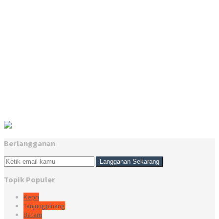
Berlangganan
Topik Populer
Kepri
Tanjungpinang
Batam