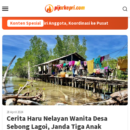
Loncat
Menu
ke
Mobile
konten
Pengunduran Diri Anggota, Koordinasi ke Pusat
Konten Spesial
Sekda An
28 April 2024
Cerita Haru Nelayan Wanita Desa
Sebong Lagoi, Janda Tiga Anak