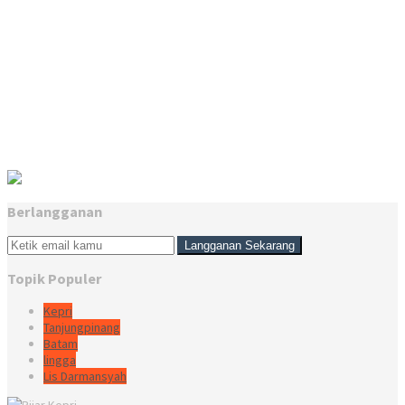
Berlangganan
Topik Populer
Kepri
Tanjungpinang
Batam
lingga
Lis Darmansyah