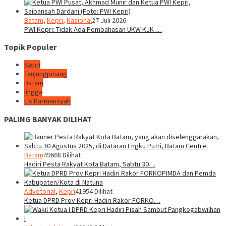
Batam
,
Kepri
,
Nasional
27 Juli 2026
PWI Kepri: Tidak Ada Pembahasan UKW KJK …
Topik Populer
Kepri
Tanjungpinang
Batam
lingga
Lis Darmansyah
PALING BANYAK DILIHAT
Batam
49668 Dilihat
Hadiri Pesta Rakyat Kota Batam, Sabtu 30…
Advetorial
,
Kepri
41954 Dilihat
Ketua DPRD Prov Kepri Hadiri Rakor FORKO…