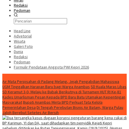
Hijrah
Redaksi
Pedoman
Head Line
Advetorial
Wisata
Galeri Foto
Dunia
Redaksi
Pedoman
Formulir Pendataan Anggota PWI Kepri 2026
Konten Spesial
Air Mata Perpisahan di Padang Melang, Jejak Pengabdian Mahasiswa
UGM Tinggalkan Harapan Baru bagi Warga Anambas
SD Kuala Maras Libas
SD Keramut 3-0, Melaju ke Babak Berikutnya di Turnamen HUT RI Ke-81
Kades Umarlisman Pesan Kepada BPD Baru Batu Utamakan Kepentingan
Masyarakat
Bupati Anambas Minta BPD Perkuat Tata Kelola
Pemerintahan Desa
Di Tengah Perebutan Bisnis Air Batam, Warga Pulau
Jaloh Berebut Setetes Air Bersih