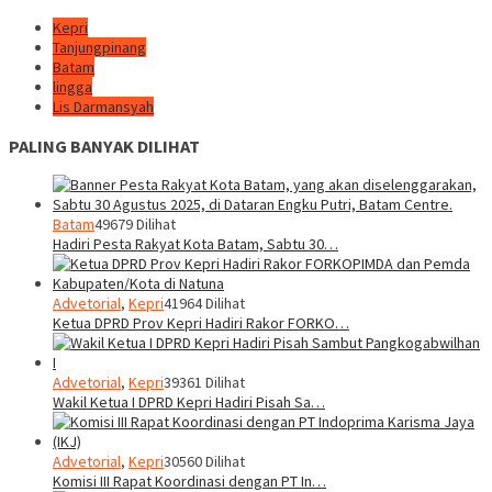
Kepri
Tanjungpinang
Batam
lingga
Lis Darmansyah
PALING BANYAK DILIHAT
Batam
49679 Dilihat
Hadiri Pesta Rakyat Kota Batam, Sabtu 30…
Advetorial
,
Kepri
41964 Dilihat
Ketua DPRD Prov Kepri Hadiri Rakor FORKO…
Advetorial
,
Kepri
39361 Dilihat
Wakil Ketua I DPRD Kepri Hadiri Pisah Sa…
Advetorial
,
Kepri
30560 Dilihat
Komisi III Rapat Koordinasi dengan PT In…