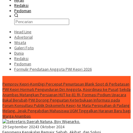
Hijrah
Redaksi
Pedoman
Head Line
Advetorial
Wisata
Galeri Foto
Dunia
Redaksi
Pedoman
Formulir Pendataan Anggota PWI Kepri 2026
Konten Spesial
Pemprov Kepri-KomDigi Percepat Penuntasan Blank Spot di Perbatasan
PWI Kepri Hormati Pengunduran Diri Anggota, Koordinasi ke Pusat
Sekda
Anambas Matangkan Persiapan HUT ke-81 RI, Formasi Podium Upacara
Bakal Berubah
PWI Dorong Penguatan Keterbukaan Informasi pada
Forum Konsultasi Publik Diskominfo Kepri
Air Mata Perpisahan di Padang
Melang, Jejak Pengabdian Mahasiswa UGM Tinggalkan Harapan Baru bagi
Warga Anambas
29 September 2024
3 Oktober 2024
Fenomena Kenakalan Remaja: Sebab, Akibat, dan Solusi