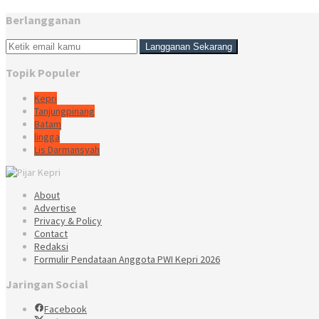
Berlangganan
Topik Populer
Kepri
Tanjungpinang
Batam
lingga
Lis Darmansyah
About
Advertise
Privacy & Policy
Contact
Redaksi
Formulir Pendataan Anggota PWI Kepri 2026
Jaringan Social
Facebook