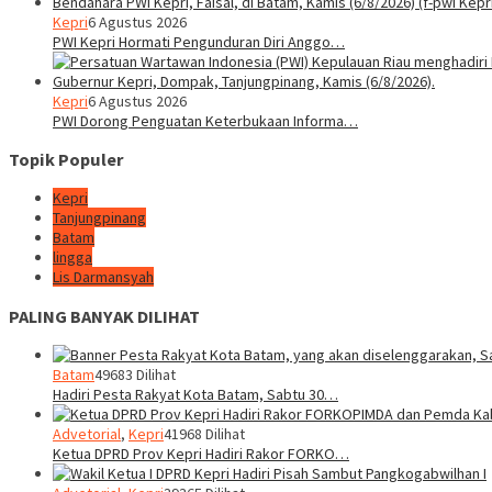
Kepri
6 Agustus 2026
PWI Kepri Hormati Pengunduran Diri Anggo…
Kepri
6 Agustus 2026
PWI Dorong Penguatan Keterbukaan Informa…
Topik Populer
Kepri
Tanjungpinang
Batam
lingga
Lis Darmansyah
PALING BANYAK DILIHAT
Batam
49683 Dilihat
Hadiri Pesta Rakyat Kota Batam, Sabtu 30…
Advetorial
,
Kepri
41968 Dilihat
Ketua DPRD Prov Kepri Hadiri Rakor FORKO…