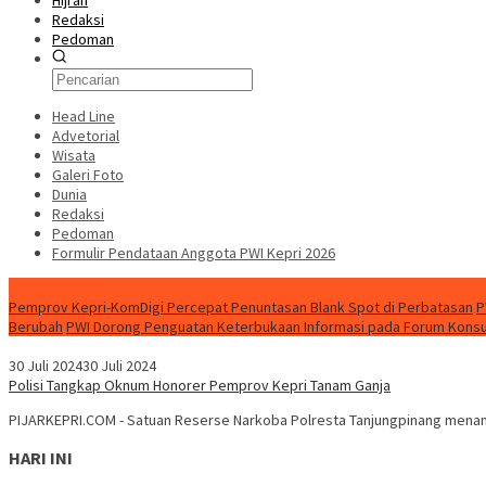
Hijrah
Redaksi
Pedoman
Head Line
Advetorial
Wisata
Galeri Foto
Dunia
Redaksi
Pedoman
Formulir Pendataan Anggota PWI Kepri 2026
Konten Spesial
Pemprov Kepri-KomDigi Percepat Penuntasan Blank Spot di Perbatasan
P
Berubah
PWI Dorong Penguatan Keterbukaan Informasi pada Forum Konsult
30 Juli 2024
30 Juli 2024
Polisi Tangkap Oknum Honorer Pemprov Kepri Tanam Ganja
PIJARKEPRI.COM - Satuan Reserse Narkoba Polresta Tanjungpinang menangk
HARI INI