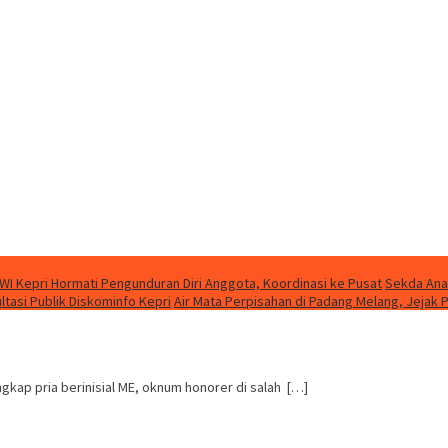
WI Kepri Hormati Pengunduran Diri Anggota, Koordinasi ke Pusat
Sekda Ana
asi Publik Diskominfo Kepri
Air Mata Perpisahan di Padang Melang, Jeja
ap pria berinisial ME, oknum honorer di salah […]