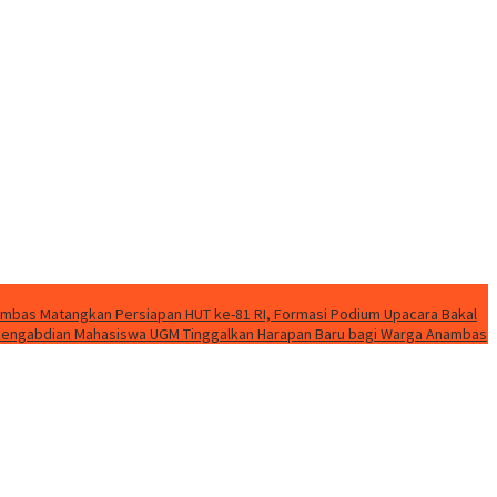
mbas Matangkan Persiapan HUT ke-81 RI, Formasi Podium Upacara Bakal
k Pengabdian Mahasiswa UGM Tinggalkan Harapan Baru bagi Warga Anambas