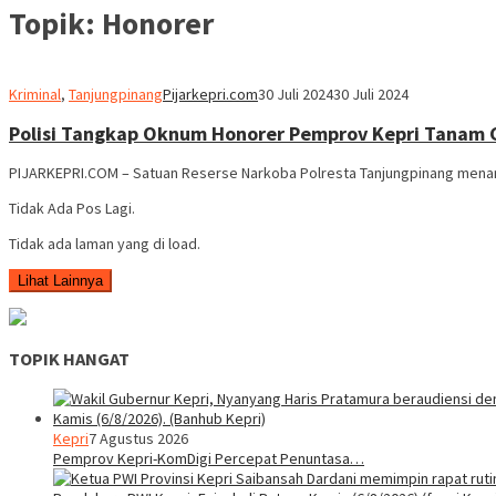
Topik:
Honorer
Kriminal
,
Tanjungpinang
Pijarkepri.com
30 Juli 2024
30 Juli 2024
Polisi Tangkap Oknum Honorer Pemprov Kepri Tanam 
PIJARKEPRI.COM – Satuan Reserse Narkoba Polresta Tanjungpinang menangk
Tidak Ada Pos Lagi.
Tidak ada laman yang di load.
Lihat Lainnya
TOPIK HANGAT
Kepri
7 Agustus 2026
Pemprov Kepri-KomDigi Percepat Penuntasa…