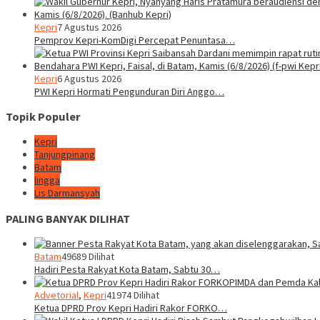
Kepri
7 Agustus 2026
Pemprov Kepri-KomDigi Percepat Penuntasa…
Kepri
6 Agustus 2026
PWI Kepri Hormati Pengunduran Diri Anggo…
Topik Populer
Kepri
Tanjungpinang
Batam
lingga
Lis Darmansyah
PALING BANYAK DILIHAT
Batam
49689 Dilihat
Hadiri Pesta Rakyat Kota Batam, Sabtu 30…
Advetorial
,
Kepri
41974 Dilihat
Ketua DPRD Prov Kepri Hadiri Rakor FORKO…