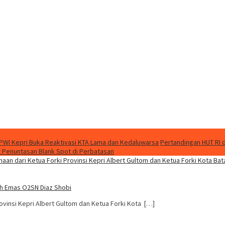
PWI Kepri Buka Reaktivasi KTA Lama dan Kedaluwarsa
Pertandingan HUT RI 
 Penuntasan Blank Spot di Perbatasan
aih Emas O2SN Diaz Shobi
ovinsi Kepri Albert Gultom dan Ketua Forki Kota […]