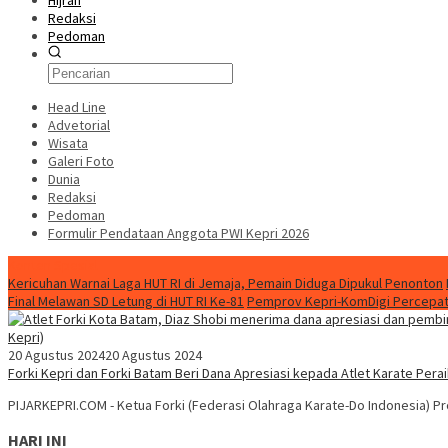
Hijrah
Redaksi
Pedoman
Head Line
Advetorial
Wisata
Galeri Foto
Dunia
Redaksi
Pedoman
Formulir Pendataan Anggota PWI Kepri 2026
Konten Spesial
Kericuhan Warnai Laga HUT RI di Jemaja, Pemain Diduga Dipukul Penonton
Final Melawan SD Letung di HUT RI Ke-81
Pemprov Kepri-KomDigi Percepat
20 Agustus 2024
20 Agustus 2024
Forki Kepri dan Forki Batam Beri Dana Apresiasi kepada Atlet Karate Per
PIJARKEPRI.COM - Ketua Forki (Federasi Olahraga Karate-Do Indonesia) Pr
HARI INI