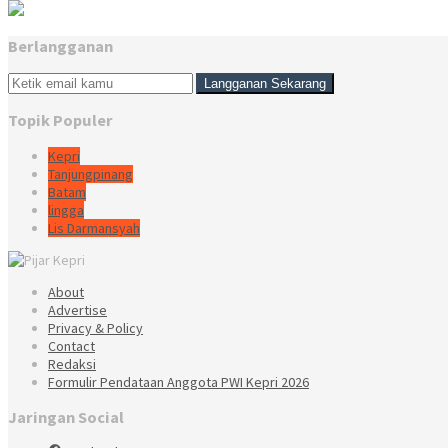
Berlangganan
Topik Populer
Kepri
Tanjungpinang
Batam
lingga
Lis Darmansyah
About
Advertise
Privacy & Policy
Contact
Redaksi
Formulir Pendataan Anggota PWI Kepri 2026
Jaringan Social