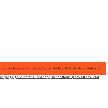
di Jemaja Diwarnai Kericuhan, Pemain Cedera
SD Kuala Maras Melaju Ke