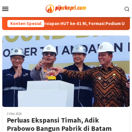
Loncat
Menu
ke
Mobile
konten
Matangkan Persiapan HUT ke-81 RI, Formasi Podium Upacara Bak
Konten Spesial
13 Mei 2024
Perluas Ekspansi Timah, Adik
Prabowo Bangun Pabrik di Batam