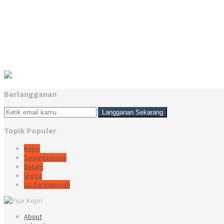
Berlangganan
Topik Populer
Kepri
Tanjungpinang
Batam
lingga
Lis Darmansyah
About