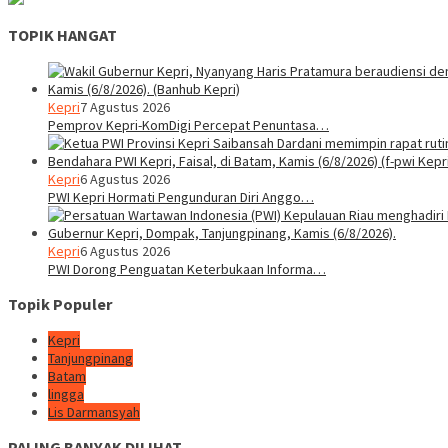
TOPIK HANGAT
Kepri
7 Agustus 2026
Pemprov Kepri-KomDigi Percepat Penuntasa…
Kepri
6 Agustus 2026
PWI Kepri Hormati Pengunduran Diri Anggo…
Kepri
6 Agustus 2026
PWI Dorong Penguatan Keterbukaan Informa…
Topik Populer
Kepri
Tanjungpinang
Batam
lingga
Lis Darmansyah
PALING BANYAK DILIHAT