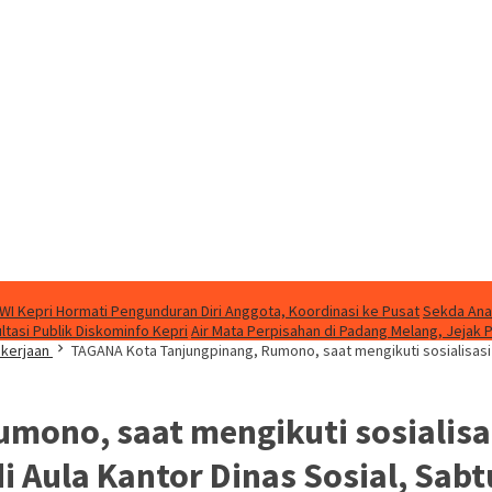
WI Kepri Hormati Pengunduran Diri Anggota, Koordinasi ke Pusat
Sekda Ana
asi Publik Diskominfo Kepri
Air Mata Perpisahan di Padang Melang, Jeja
akerjaan
TAGANA Kota Tanjungpinang, Rumono, saat mengikuti sosialisasi
mono, saat mengikuti sosialisa
i Aula Kantor Dinas Sosial, Sabt