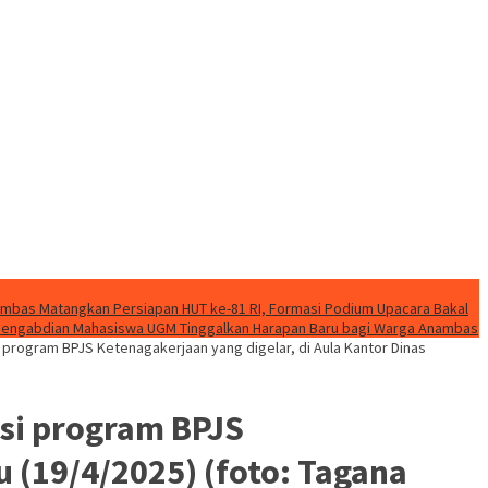
mbas Matangkan Persiapan HUT ke-81 RI, Formasi Podium Upacara Bakal
k Pengabdian Mahasiswa UGM Tinggalkan Harapan Baru bagi Warga Anambas
 program BPJS Ketenagakerjaan yang digelar, di Aula Kantor Dinas
si program BPJS
u (19/4/2025) (foto: Tagana