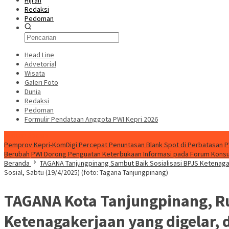
Hijrah
Redaksi
Pedoman
Head Line
Advetorial
Wisata
Galeri Foto
Dunia
Redaksi
Pedoman
Formulir Pendataan Anggota PWI Kepri 2026
Konten Spesial
Pemprov Kepri-KomDigi Percepat Penuntasan Blank Spot di Perbatasan
P
Berubah
PWI Dorong Penguatan Keterbukaan Informasi pada Forum Konsult
Beranda
TAGANA Tanjungpinang Sambut Baik Sosialisasi BPJS Ketenag
Sosial, Sabtu (19/4/2025) (foto: Tagana Tanjungpinang)
TAGANA Kota Tanjungpinang, Ru
Ketenagakerjaan yang digelar, d