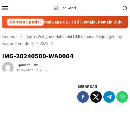
Loncat
Menu
ke
Mobile
konten
Konten Spesial
Kericuhan Warnai Laga HUT RI di Jemaja, Pemain Diduga D
Beranda
Bagus Wahyuda Nahkodai HMI Cabang Tanjungpinang
Bintan Periode 2024-2025
IMG-20240509-WA0004
Pijarkepri.com
10 Mei 2024
0 Dilihat
SEBARKAN