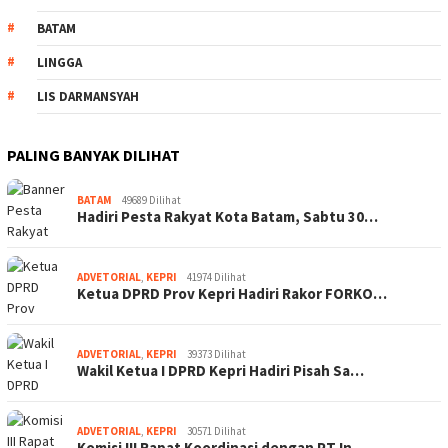
BATAM
LINGGA
LIS DARMANSYAH
PALING BANYAK DILIHAT
BATAM
49689 Dilihat
Hadiri Pesta Rakyat Kota Batam, Sabtu 30…
ADVETORIAL
,
KEPRI
41974 Dilihat
Ketua DPRD Prov Kepri Hadiri Rakor FORKO…
ADVETORIAL
,
KEPRI
39373 Dilihat
Wakil Ketua I DPRD Kepri Hadiri Pisah Sa…
ADVETORIAL
,
KEPRI
30571 Dilihat
Komisi III Rapat Koordinasi dengan PT In…