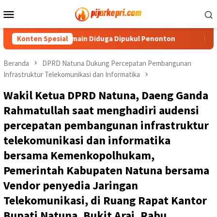
Loncat
Menu
ke
Mobile
konten
RI di Jemaja, Pemain Diduga Dipukul Penonton
Konten Spesial
PWI Kepri
Beranda
DPRD Natuna Dukung Percepatan Pembangunan
Infrastruktur Telekomunikasi dan Informatika
Wakil Ketua DPRD Natuna, Daeng Ganda
Rahmatullah saat menghadiri audensi
percepatan pembangunan infrastruktur
telekomunikasi dan informatika
bersama Kemenkopolhukam,
Pemerintah Kabupaten Natuna bersama
Vendor penyedia Jaringan
Telekomunikasi, di Ruang Rapat Kantor
Bupati Natuna, Bukit Arai, Rabu