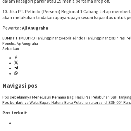
dalam kategori parkir atau 15 menit pertama drop off.
10. Jika PT. Pelindo (Persero) Regional 1 Cabang tetap membe
akan melakukan tindakan upaya-upaya sesuai kapasitas untuk p
Pewarta :
Aji Anugraha
BUMD PT TMB
DPRD Tanjungpinang
Kepri
Pelindo I Tanjungpinang
RDP Pas Pe
Penulis: Aji Anugraha
Sebarkan
Navigasi pos
Pos sebelumnya
Menelusuri Kemana Bagi Hasil Pas Pelabuhan SBP Tanjun
Pos berikutnya
Wakil Bupati Natuna Buka Pelatihan Literasi di SDN 004 Ran
Pos terkait