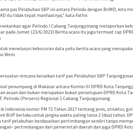
a pas Pelabuhan SBP ini antara Pelindo dengan BUMD, kita minta
D itu tidak tepat manfaatnya,” kata Fathir.
ekankan agar Pelindo I Cabang Tanjungpinang melaporkan keboco
r pada Jumat (23/6/2023) Berita acara itu juga termuat cap DPR
.
ntuk menelusuri kebocoran data yaitu berita acara yang merupak
ko Weni.
ersoalan rencana kenaikan tarif pas Pelabuhan SBP Tanjungpinan
minal penumpang di Makasar antara Komisi III DPRD Kota Tanjung
agian acuan dan bukan merupakan bukan persetujuan DPRD Kota Ta
T. Pelindo (Persero) Regional 1 Cabang Tanjungpinang.
k Indonesia nomor PM 72 Tahun 2017 tentang jenis, struktur, g
 oleh BUP berlaku untuk jangka waktu paling lama 2 (dua) tahun.
 tarif pelabuhan berdasarkan pertimbangan sendiri tanpa mempe
ngan- pertimbangan dari pemerintah daerah dan juga DPRD Kota