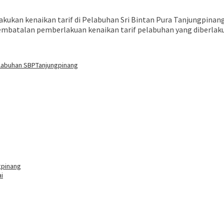
rlakukan kenaikan tarif di Pelabuhan Sri Bintan Pura Tanjungp
embatalan pemberlakuan kenaikan tarif pelabuhan yang diberlak
labuhan SBP
Tanjungpinang
gpinang
ai