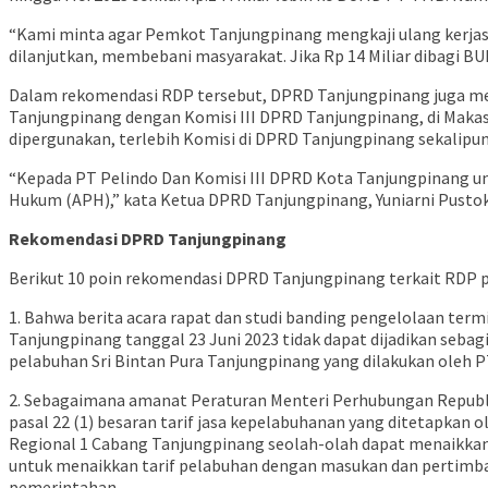
“Kami minta agar Pemkot Tanjungpinang mengkaji ulang kerjasam
dilanjutkan, membebani masyarakat. Jika Rp 14 Miliar dibagi BUM
Dalam rekomendasi RDP tersebut, DPRD Tanjungpinang juga men
Tanjungpinang dengan Komisi III DPRD Tanjungpinang, di Makasa
dipergunakan, terlebih Komisi di DPRD Tanjungpinang sekalipun
“Kepada PT Pelindo Dan Komisi III DPRD Kota Tanjungpinang u
Hukum (APH),” kata Ketua DPRD Tanjungpinang, Yuniarni Pusto
Rekomendasi DPRD Tanjungpinang
Berikut 10 poin rekomendasi DPRD Tanjungpinang terkait RDP p
1. Bahwa berita acara rapat dan studi banding pengelolaan ter
Tanjungpinang tanggal 23 Juni 2023 tidak dapat dijadikan seb
pelabuhan Sri Bintan Pura Tanjungpinang yang dilakukan oleh P
2. Sebagaimana amanat Peraturan Menteri Perhubungan Republi
pasal 22 (1) besaran tarif jasa kepelabuhanan yang ditetapkan
Regional 1 Cabang Tanjungpinang seolah-olah dapat menaikkan
untuk menaikkan tarif pelabuhan dengan masukan dan pertimba
pemerintahan.