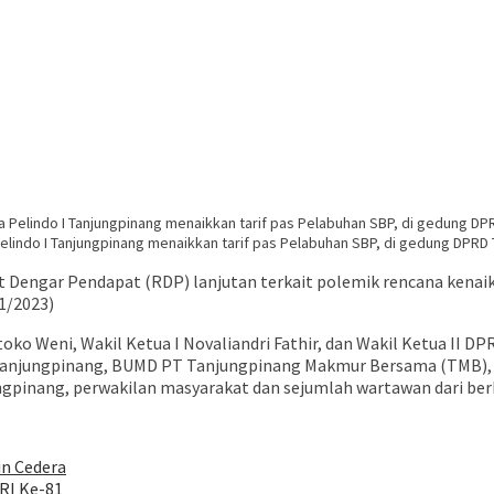
indo I Tanjungpinang menaikkan tarif pas Pelabuhan SBP, di gedung DPRD Tan
engar Pendapat (RDP) lanjutan terkait polemik rencana kenaikan
1/2023)
ko Weni, Wakil Ketua I Novaliandri Fathir, dan Wakil Ketua II DP
g Tanjungpinang, BUMD PT Tanjungpinang Makmur Bersama (TMB),
pinang, perwakilan masyarakat dan sejumlah wartawan dari ber
in Cedera
RI Ke-81