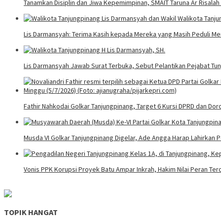
Tanamkan Disiplin dan Jiwa Kepemimpinan, SMAIT Taruna Ar Risalah
Lis Darmansyah: Terima Kasih kepada Mereka yang Masih Peduli M
Lis Darmansyah Jawab Surat Terbuka, Sebut Pelantikan Pejabat T
Fathir Nahkodai Golkar Tanjungpinang, Target 6 Kursi DPRD dan Do
Musda VI Golkar Tanjungpinang Digelar, Ade Angga Harap Lahirkan 
Vonis PPK Korupsi Proyek Batu Ampar Inkrah, Hakim Nilai Peran Te
TOPIK HANGAT