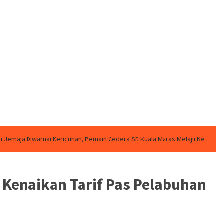
di Jemaja Diwarnai Kericuhan, Pemain Cedera
SD Kuala Maras Melaju Ke
Kenaikan Tarif Pas Pelabuhan