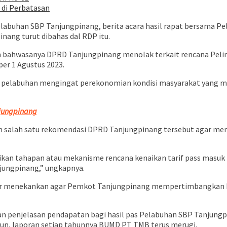
di Perbatasan
labuhan SBP Tanjungpinang, berita acara hasil rapat bersama Pe
nang turut dibahas dal RDP itu.
bahwasanya DPRD Tanjungpinang menolak terkait rencana Pelind
er 1 Agustus 2023.
f pelabuhan mengingat perekonomian kondisi masyarakat yang ma
njungpinang
m salah satu rekomendasi DPRD Tanjungpinang tersebut agar me
n tahapan atau mekanisme rencana kenaikan tarif pass masuk p
ungpinang,” ungkapnya.
ir menekankan agar Pemkot Tanjungpinang mempertimbangkan kem
n penjelasan pendapatan bagi hasil pas Pelabuhan SBP Tanjungpi
mun, laporan setiap tahunnya BUMD PT TMB terus merugi.