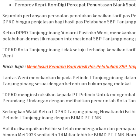
Pemprov Kepri-KomDigi Percepat Penuntasan Blank Spot 
Sejumlah pertanyaan persoalan penolakan kenaikan tarif pas Pe
DPRD hingga penjelasan bagi hasil pas Pelabuhan SBP Tanjungpi
Ketua DPRD Tanjungpinang Yuniarni Pustoko Weni, menekankan 
pelabuhan domestik maupun internasional SBP Tanjungpinang p
“DPRD Kota Tanjungpinang tidak setuju terhadap kenaikan tari
Weni.
Baca Juga :
Menelusuri Kemana Bagi Hasil Pas Pelabuhan SBP Ta
Lantas Weni menekankan kepada Pelindo I Tanjungpinang dala
Tanjungpinang sesuai dengan ketentuan hukum yang melekat.
“DPRD menginstruksikan kepada PT Pelindo Untuk mengembalika
Perundang-Undangan dengan melibatkan pemerintah Kota Tanj
Sedangkan Wakil Ketua I DPRD Tanjungpinang Novaliandri Fath
Pelindo I Tanjungpinang dengan BUMD PT TMB.
Hal itu disampaikan Fathir setelah mendengarkan dan pemapara
hingga Mei 2023 senilai Rp.14 Miliar lebih ke BUMD PT TMB. Na