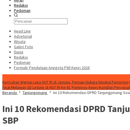
Hijrah
Redaksi
Pedoman
Head Line
Advetorial
Wisata
Galeri Foto
Dunia
Redaksi
Pedoman
Formulir Pendataan Anggota PWI Kepri 2026
Konten Spesial
Kericuhan Warnai Laga HUT RI di Jemaja, Pemain Diduga Dipukul Penonton
Final Melawan SD Letung di HUT RI Ke-81
Pemprov Kepri-KomDigi Percepat
Beranda
Tanjungpinang
Ini 10 Rekomendasi DPRD Tanjungpinang Soal
Ini 10 Rekomendasi DPRD Tanju
SBP