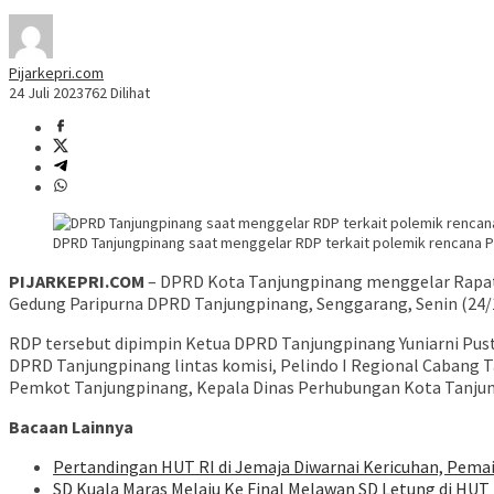
Pijarkepri.com
24 Juli 2023
762 Dilihat
DPRD Tanjungpinang saat menggelar RDP terkait polemik rencana Pel
PIJARKEPRI.COM
– DPRD Kota Tanjungpinang menggelar Rapat D
Gedung Paripurna DPRD Tanjungpinang, Senggarang, Senin (24/
RDP tersebut dipimpin Ketua DPRD Tanjungpinang Yuniarni Pusto
DPRD Tanjungpinang lintas komisi, Pelindo I Regional Caban
Pemkot Tanjungpinang, Kepala Dinas Perhubungan Kota Tanjung
Bacaan Lainnya
Pertandingan HUT RI di Jemaja Diwarnai Kericuhan, Pema
SD Kuala Maras Melaju Ke Final Melawan SD Letung di HUT 