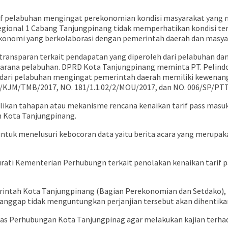
rif pelabuhan mengingat perekonomian kondisi masyarakat yang 
gional 1 Cabang Tanjungpinang tidak memperhatikan kondisi te
konomi yang berkolaborasi dengan pemerintah daerah dan masya
k transparan terkait pendapatan yang diperoleh dari pelabuhan 
arana pelabuhan. DPRD Kota Tanjungpinang meminta PT. Pelindo
 dari pelabuhan mengingat pemerintah daerah memiliki kewenan
02/KJM/TMB/2017, NO. 181/1.1.02/2/MOU/2017, dan NO. 006/SP/PT
kan tahapan atau mekanisme rencana kenaikan tarif pass masuk 
 Kota Tanjungpinang.
untuk menelusuri kebocoran data yaitu berita acara yang merup
ti Kementerian Perhubungn terkait penolakan kenaikan tarif pa
merintah Kota Tanjungpinang (Bagian Perekonomian dan Setdako)
dianggap tidak menguntungkan perjanjian tersebut akan dihentika
Dinas Perhubungan Kota Tanjungpinag agar melakukan kajian ter