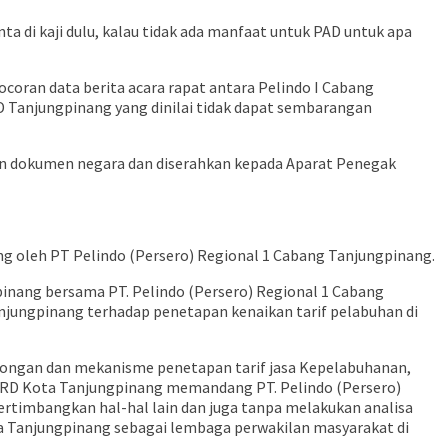
 di kaji dulu, kalau tidak ada manfaat untuk PAD untuk apa
ran data berita acara rapat antara Pelindo I Cabang
D Tanjungpinang yang dinilai tidak dapat sembarangan
an dokumen negara dan diserahkan kepada Aparat Penegak
g oleh PT Pelindo (Persero) Regional 1 Cabang Tanjungpinang.
pinang bersama PT. Pelindo (Persero) Regional 1 Cabang
njungpinang terhadap penetapan kenaikan tarif pelabuhan di
olongan dan mekanisme penetapan tarif jasa Kepelabuhanan,
 DPRD Kota Tanjungpinang memandang PT. Pelindo (Persero)
rtimbangkan hal-hal lain dan juga tanpa melakukan analisa
 Tanjungpinang sebagai lembaga perwakilan masyarakat di