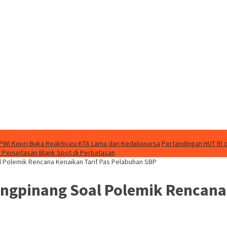
PWI Kepri Buka Reaktivasi KTA Lama dan Kedaluwarsa
Pertandingan HUT RI 
 Penuntasan Blank Spot di Perbatasan
 Polemik Rencana Kenaikan Tarif Pas Pelabuhan SBP
ngpinang Soal Polemik Rencana 