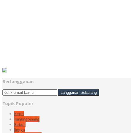
Berlangganan
Topik Populer
Kepri
Tanjungpinang
Batam
lingga