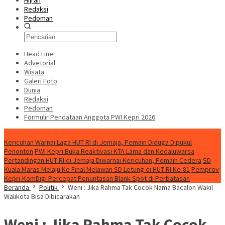
Hijrah
Redaksi
Pedoman
Head Line
Advetorial
Wisata
Galeri Foto
Dunia
Redaksi
Pedoman
Formulir Pendataan Anggota PWI Kepri 2026
Konten Spesial
Kericuhan Warnai Laga HUT RI di Jemaja, Pemain Diduga Dipukul
Penonton
PWI Kepri Buka Reaktivasi KTA Lama dan Kedaluwarsa
Pertandingan HUT RI di Jemaja Diwarnai Kericuhan, Pemain Cedera
SD
Kuala Maras Melaju Ke Final Melawan SD Letung di HUT RI Ke-81
Pemprov
Kepri-KomDigi Percepat Penuntasan Blank Spot di Perbatasan
Beranda
Politik
Weni : Jika Rahma Tak Cocok Nama Bacalon Wakil
Walikota Bisa Dibicarakan
Weni : Jika Rahma Tak Cocok