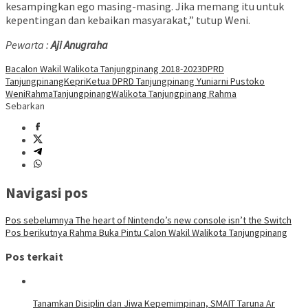
kesampingkan ego masing-masing. Jika memang itu untuk
kepentingan dan kebaikan masyarakat,” tutup Weni.
Pewarta :
Aji Anugraha
Bacalon Wakil Walikota Tanjungpinang 2018-2023
DPRD
Tanjungpinang
Kepri
Ketua DPRD Tanjungpinang Yuniarni Pustoko
Weni
Rahma
Tanjungpinang
Walikota Tanjungpinang Rahma
Sebarkan
Navigasi pos
Pos sebelumnya
The heart of Nintendo’s new console isn’t the Switch
Pos berikutnya
Rahma Buka Pintu Calon Wakil Walikota Tanjungpinang
Pos terkait
Tanamkan Disiplin dan Jiwa Kepemimpinan, SMAIT Taruna Ar