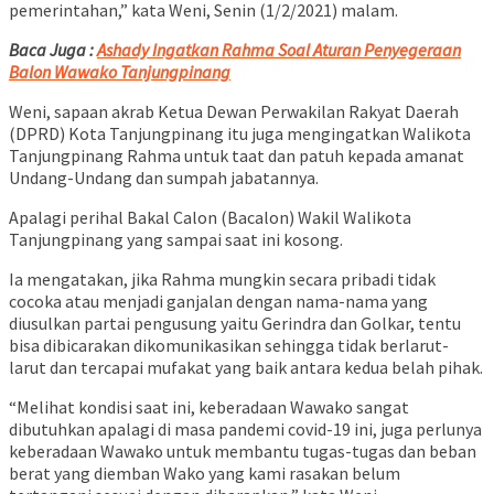
pemerintahan,” kata Weni, Senin (1/2/2021) malam.
Baca Juga :
Ashady Ingatkan Rahma Soal Aturan Penyegeraan
Balon Wawako Tanjungpinang
Weni, sapaan akrab Ketua Dewan Perwakilan Rakyat Daerah
(DPRD) Kota Tanjungpinang itu juga mengingatkan Walikota
Tanjungpinang Rahma untuk taat dan patuh kepada amanat
Undang-Undang dan sumpah jabatannya.
Apalagi perihal Bakal Calon (Bacalon) Wakil Walikota
Tanjungpinang yang sampai saat ini kosong.
Ia mengatakan, jika Rahma mungkin secara pribadi tidak
cocoka atau menjadi ganjalan dengan nama-nama yang
diusulkan partai pengusung yaitu Gerindra dan Golkar, tentu
bisa dibicarakan dikomunikasikan sehingga tidak berlarut-
larut dan tercapai mufakat yang baik antara kedua belah pihak.
“Melihat kondisi saat ini, keberadaan Wawako sangat
dibutuhkan apalagi di masa pandemi covid-19 ini, juga perlunya
keberadaan Wawako untuk membantu tugas-tugas dan beban
berat yang diemban Wako yang kami rasakan belum