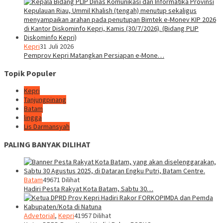
Kepri
31 Juli 2026
Pemprov Kepri Matangkan Persiapan e-Mone…
Topik Populer
Kepri
Tanjungpinang
Batam
lingga
Lis Darmansyah
PALING BANYAK DILIHAT
Batam
49671 Dilihat
Hadiri Pesta Rakyat Kota Batam, Sabtu 30…
Advetorial
,
Kepri
41957 Dilihat