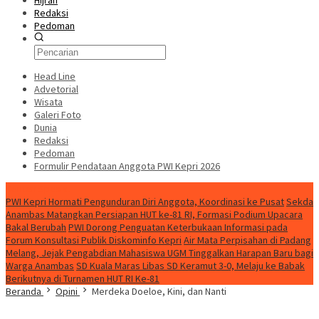
Hijrah
Redaksi
Pedoman
Head Line
Advetorial
Wisata
Galeri Foto
Dunia
Redaksi
Pedoman
Formulir Pendataan Anggota PWI Kepri 2026
Konten Spesial
PWI Kepri Hormati Pengunduran Diri Anggota, Koordinasi ke Pusat
Sekda
Anambas Matangkan Persiapan HUT ke-81 RI, Formasi Podium Upacara
Bakal Berubah
PWI Dorong Penguatan Keterbukaan Informasi pada
Forum Konsultasi Publik Diskominfo Kepri
Air Mata Perpisahan di Padang
Melang, Jejak Pengabdian Mahasiswa UGM Tinggalkan Harapan Baru bagi
Warga Anambas
SD Kuala Maras Libas SD Keramut 3-0, Melaju ke Babak
Berikutnya di Turnamen HUT RI Ke-81
Beranda
Opini
Merdeka Doeloe, Kini, dan Nanti