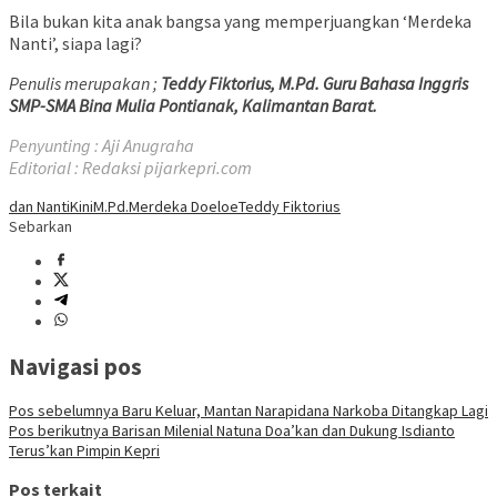
Bila bukan kita anak bangsa yang memperjuangkan ‘Merdeka
Nanti’, siapa lagi?
Penulis merupakan ;
Teddy Fiktorius, M.Pd. Guru Bahasa Inggris
SMP-SMA Bina Mulia Pontianak, Kalimantan Barat.
Penyunting : Aji Anugraha
Editorial : Redaksi pijarkepri.com
dan Nanti
Kini
M.Pd.
Merdeka Doeloe
Teddy Fiktorius
Sebarkan
Navigasi pos
Pos sebelumnya
Baru Keluar, Mantan Narapidana Narkoba Ditangkap Lagi
Pos berikutnya
Barisan Milenial Natuna Doa’kan dan Dukung Isdianto
Terus’kan Pimpin Kepri
Pos terkait