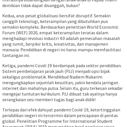
demikian tidak dapat disanggah, bukan?
Kedua, arus pesat globalisasi bersifat disruptif. Semakin
canggih teknologi, keterampilan yang dibutuhkan pun
semakin kompleks. Berdasarkan penelitian World Economic
Forum (WEF) 2020, empat keterampilan teratas dalam
menghadapi revolusi industri 4.0 adalah pemecahan masalah
yang rumit, berpikir kritis, kreativitas, dan manajemen
manusia. Pendidikan di negeri ini harus mampu memfasilitasi
tantangan ini.
Ketiga, pandemi Covid-19 berdampak pada sektor pendidikan.
Sistem pembelajaran jarak jauh (PJJ) menjadi opsi bijak
sekaligus problematik. Mendikbud Nadiem Makarim
mengungkapkan sejumlah kesulitan, yakni kendala jaringan
internet dan mahalnya pulsa. Selain itu, guru terkesan sekadar
mengejar tuntutan kurikulum. PJJ dibuat tak ayalnya hanya
serangkaian sesi memberi tugas bagi anak didik!
Terlepas dari efek dahsyat pandemi Covid-19, ketertinggalan
pendidikan negeri ini tercermin dalam pencapaian di pentas
global. Penelitian Programme for International Student
Assesment (PISA) 2019 menunjukkan hasil penilaian siswa