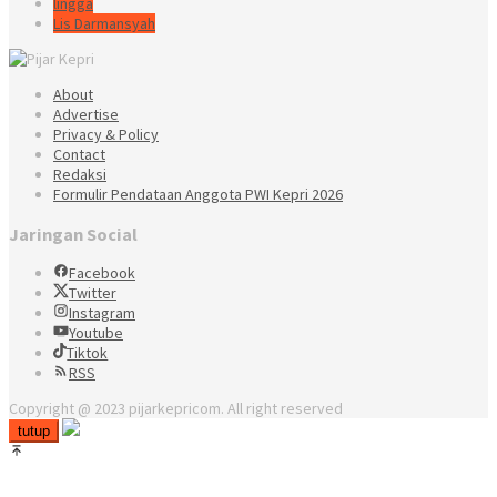
lingga
Lis Darmansyah
About
Advertise
Privacy & Policy
Contact
Redaksi
Formulir Pendataan Anggota PWI Kepri 2026
Jaringan Social
Facebook
Twitter
Instagram
Youtube
Tiktok
RSS
Copyright @ 2023 pijarkepricom. All right reserved
tutup