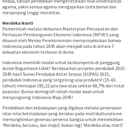
Kedua, satuan pendidikan mengkristalkan nilai universalitas
agama, yakni semua agama mengajarkan cinta damai dan
menjunjung tinggi moralitas.
Merdeka Nanti
Pemerintah melalui dokumen Masterplan Percepatan dan
Perluasan Pembangunan Ekonomi Indonesia (MP3EI) yang
disusun oleh Menko Perekonomian memproyeksikan bahwa
Indonesia pada tahun 2045 akan menjadi satu di antara 7
kekuatan ekonomi terbesar di dunia.
Indonesia memiliki modal untuk berkompetisi di panggung
dunia! Bagaimana tidak? Berdasarkan proyeksi penduduk 2015-
2045 hasil Survei Penduduk Antar Sensus (SUPAS) 2015,
penduduk Indonesia yang tergolong usia produktif (15-65
tahun) mencapai 185,22 juta jiwa atau sekitar 68,7% dari total
populasi. Bonus demografi inilah modal awal untuk
menyongsong Indonesia Maju 2045!
Pendidikan dan kebudayaan yang digdaya melalui penerapan
nilai-nilai keteladanan yang berakar pada multikulturalisme
memungkinkan generasi penerus bangsa untuk memekikkan
‘Merdeka, bersatu, dan maju!’, bukan lagi ‘Merdeka atau mati!’.